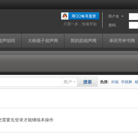
用户名
只需一步，快速开始
密码
相声胡同
大铁棍子相声网
郭奶奶相声网
单田芳评书网
用户
搜索
热搜:
封箱
学跳舞
山西家信
同仁堂
快
单田芳
曹云金
济公
您需要先登录才能继续本操作