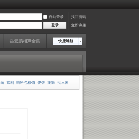
自动登录
找回密码
登录
立即注册
岳云鹏相声全集
快捷导航
相面
京剧
嘻哈包袱铺
烧饼
跳舞
批三国
板
郭德纲
王玥波
雍正剑侠图
皮凤山发财
传
岳云鹏
老老年