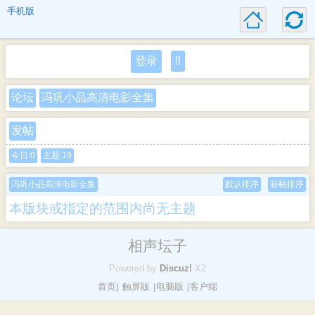
手机版
登录
!!
论坛
冯巩小品高清电影全集
发帖
今日:0
主题:19
冯巩小品高清电影全集
默认排序
新帖排序
本版块或指定的范围内尚无主题
相声坛子
Powered by
Discuz!
X2
首页
触屏版
电脑版
客户端
|
|
|