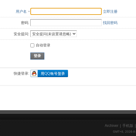
用户名
立即注册
密码:
找回密码
安全提问:
自动登录
登录
快捷登录:
Archiver
|
手机版
|
GMT+8, 2026-8