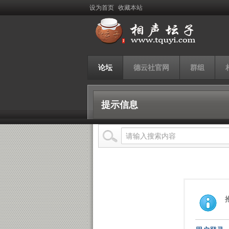
设为首页
收藏本站
论坛
德云社官网
群组
提示信息