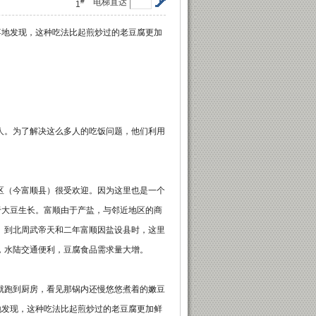
#
电梯直达
1
喜地发现，这种吃法比起煎炒过的老豆腐更加
。为了解决这么多人的吃饭问题，他们利用
（今富顺县）很受欢迎。因为这里也是一个
于大豆生长。富顺由于产盐，与邻近地区的商
。到北周武帝天和二年富顺因盐设县时，这里
，水陆交通便利，豆腐食品需求量大增。
跑到厨房，看见那锅内还慢悠悠煮着的嫩豆
地发现，这种吃法比起煎炒过的老豆腐更加鲜