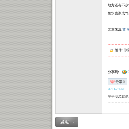
地方还有不少
蘸水也渐成气
文章来源:
黄
附件:
你
分享到:
分享
0
平平淡淡就是