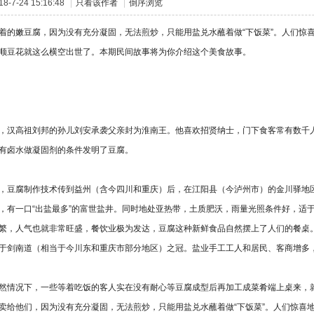
-7-24 15:16:48
|
只看该作者
|
倒序浏览
着的嫩豆腐，因为没有充分凝固，无法煎炒，只能用盐兑水蘸着做“下饭菜”。人们惊
顺豆花就这么横空出世了。本期民间故事将为你介绍这个美食故事。
汉高祖刘邦的孙儿刘安承袭父亲封为淮南王。他喜欢招贤纳士，门下食客常有数千人
有卤水做凝固剂的条件发明了豆腐。
豆腐制作技术传到益州（含今四川和重庆）后，在江阳县（今泸州市）的金川驿地区
，有一口“出盐最多”的富世盐井。同时地处亚热带，土质肥沃，雨量光照条件好，适
繁，人气也就非常旺盛，餐饮业极为发达，豆腐这种新鲜食品自然摆上了人们的餐桌
于剑南道（相当于今川东和重庆市部分地区）之冠。盐业手工工人和居民、客商增多
情况下，一些等着吃饭的客人实在没有耐心等豆腐成型后再加工成菜肴端上桌来，就
卖给他们，因为没有充分凝固，无法煎炒，只能用盐兑水蘸着做“下饭菜”。人们惊喜