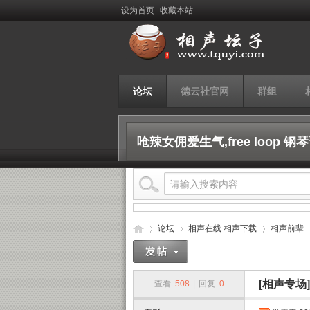
设为首页
收藏本站
论坛
德云社官网
群组
呛辣女佣爱生气,free loop
论坛
相声在线 相声下载
相声前辈
[相声专场]
查看:
508
|
回复:
0
相
›
›
›
›