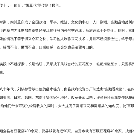
传十，十传百，“嫩豆花”即传到了民间。
期，四川重庆成了全国政治、军事、经济、文化的中心，人口剧增。富顺县地处川南
境内糖与内江糖加自贡盐经沱江转往省内外的交通线，商旅舟楫十分热闹。这时，富
隆的情况下善于博采众家之长，学习他人制作豆花技术，并且不断摸索改进，终于形成
、绵而不老、嫩而不溏、口感细腻，连窖水也是清甜可口的。
践中不断探索，长期钻研，又形成了风味独特的豆花蘸水—糍粑海椒蘸水，只要将滚
魄。
年代，刘锡禄贡献出他的蘸水秘方，由县政府投资办厂制造出“富顺香辣酱”，在四
销美国、日本、韩国、东南亚等国家和地区。改革开放以来，许多身怀豆花制作绝技
在给他们带来可观的经济收入的同时，大大提高了富顺豆花和富顺县的知名度，使“富
县有豆花店400余家，仅县城就有近90家。自贡市就有富顺豆花店40余家。成都市