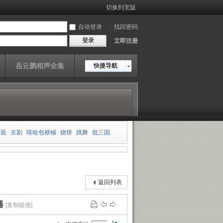
切换到宽版
自动登录
找回密码
登录
立即注册
岳云鹏相声全集
快捷导航
相面
京剧
嘻哈包袱铺
烧饼
跳舞
批三国
板
郭德纲
王玥波
雍正剑侠图
皮凤山发财
传
岳云鹏
老老年
返回列表
器
[复制链接]