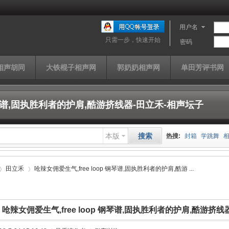
用户名
只需一步，快速开始
密码
相声胡同
大铁棍子相声网
郭奶奶相声网
单田芳评书网
 钢琴谱,固执胜利者的护肩,酷游挤线器-田立禾-相声坛子
本版
搜索
热搜:
封箱
学跳舞
山西家信
同仁堂
快
田立禾
呛辣女佣爱生气,free loop 钢琴谱,固执胜利者的护肩,酷游 ...
单田芳
曹云金
济公
呛辣女佣爱生气,free loop 钢琴谱,固执胜利者的护肩,酷游挤线
›