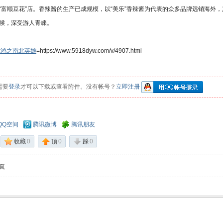
“富顺豆花”店。香辣酱的生产已成规模，以“美乐”香辣酱为代表的众多品牌远销海外，
候，深受游人青睐。
飞鸿之南北英雄
=https://www.5918dyw.com/v/4907.html
需要
登录
才可以下载或查看附件。没有帐号？
立即注册
QQ空间
腾讯微博
腾讯朋友
收藏
0
顶
0
踩
0
真