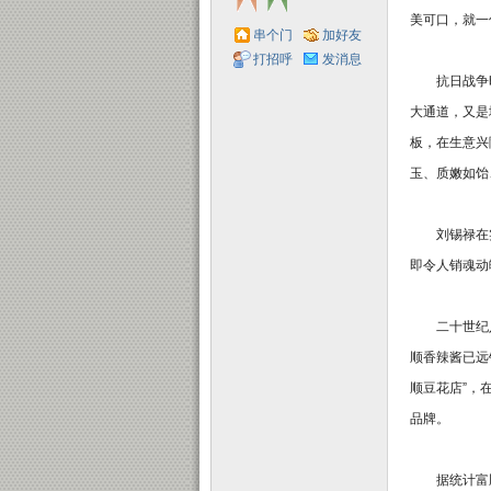
美可口，就一
串个门
加好友
打招呼
发消息
抗日战争时
大通道，又是
子
板，在生意兴
玉、质嫩如饴
刘锡禄在实
即令人销魂动
二十世纪八十
顺香辣酱已远
顺豆花店”，
品牌。
据统计富顺全