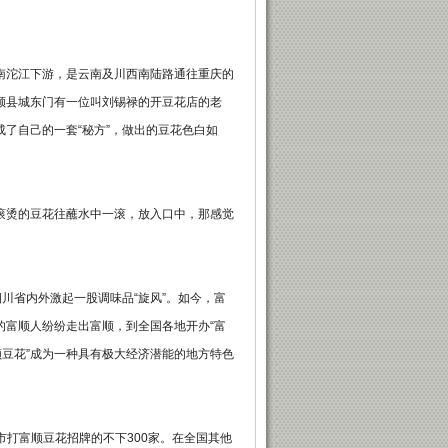
沱江下游，是云南及川西南陆路通往重庆的
顺县城东门有一位叫刘锡禄的开豆花店的老
了自己的一套“秘方”，做出的豆花色白如
烫的豆花往蘸水中一滚，放入口中，那感觉
川省内外激起一股调味品“旋风”。如今，富
的富顺人纷纷走出富顺，到全国各地开办“富
顺豆花”成为一种具有极大经济潜能的地方特色
打富顺豆花招牌的不下300家。在全国其他