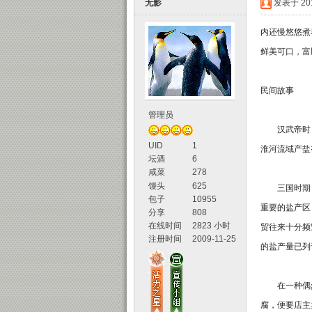
无影
发表于 2018
内还慢悠悠煮
鲜美可口，富
民间故事
管理员
声
汉武帝时，
UID
1
淮河流域产盐
坛酒
6
咸菜
278
馒头
625
三国时期，
包子
10955
重要的盐产区
分享
808
在线时间
2823 小时
贸往来十分频
注册时间
2009-11-25
的盐产量已列
坛
在一种偶然
腐，便要店主