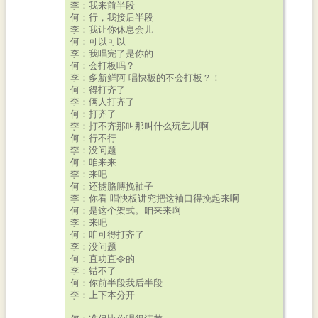
李：我来前半段
何：行，我接后半段
李：我让你休息会儿
何：可以可以
李：我唱完了是你的
何：会打板吗？
李：多新鲜阿 唱快板的不会打板？！
何：得打齐了
李：俩人打齐了
何：打齐了
李：打不齐那叫那叫什么玩艺儿啊
何：行不行
李：没问题
何：咱来来
李：来吧
何：还掳胳膊挽袖子
李：你看 唱快板讲究把这袖口得挽起来啊
何：是这个架式。咱来来啊
李：来吧
何：咱可得打齐了
李：没问题
何：直功直令的
李：错不了
何：你前半段我后半段
李：上下本分开