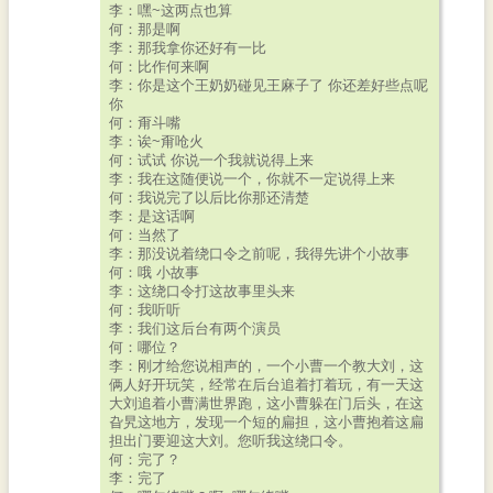
李：嘿~这两点也算
何：那是啊
李：那我拿你还好有一比
何：比作何来啊
李：你是这个王奶奶碰见王麻子了 你还差好些点呢
你
何：甭斗嘴
李：诶~甭呛火
何：试试 你说一个我就说得上来
李：我在这随便说一个，你就不一定说得上来
何：我说完了以后比你那还清楚
李：是这话啊
何：当然了
李：那没说着绕口令之前呢，我得先讲个小故事
何：哦 小故事
李：这绕口令打这故事里头来
何：我听听
李：我们这后台有两个演员
何：哪位？
李：刚才给您说相声的，一个小曹一个教大刘，这
俩人好开玩笑，经常在后台追着打着玩，有一天这
大刘追着小曹满世界跑，这小曹躲在门后头，在这
旮旯这地方，发现一个短的扁担，这小曹抱着这扁
担出门要迎这大刘。您听我这绕口令。
何：完了？
李：完了