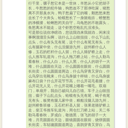
行千里，骡子愁它本是一世休，羊愁从小它把胡子
长，牛愁愁的犯牛轴，狗愁改不了那净吃屎，猪愁
离不开那臭水沟，鸭子愁扁了它的嘴，鹅愁愁来愁
去长了个大奔头，蛤蟆愁长了一身脓疱疥，螃蟹愁
的净横搂，蛤蜊愁闭关自守，乌龟愁的不敢露头，
鱼愁离水不能走，这个虾愁空枪乱扎没准头。
可是那位说你净瞎诌，您说我诌来我就诌，闲来没
事啊溜溜舌头啊，说什么上山吱扭扭，什么下山乱
点头，什么有头无有尾，这个什么有尾无有头，什
么有腿家中坐，什么没腿游九州，赵州桥什么人
修，玉石的栏杆什么人留，什么人骑驴桥上走，什
么人推车轧道沟，什么人拖刀桥上站，什么人勒马
看春秋，什么人白，什么人黑，什么人的胡子一大
堆，什么圆圆在天边，什么圆圆在眼前，什么圆圆
长街卖，什么圆圆道两边，什么鸟穿青又穿白，什
么鸟穿出皂靴来，什么鸟身披十样锦，什么鸟身披
麻布口袋？什么开花节节高，什么开花毛着腰，什
么开花无人见，什么开花嘴上嘟着一嘴毛。双扇
门，单扇开，我自己破闷儿自己猜。车子上山吱扭
扭，瘸子下山乱点头，蛤蟆有头无有尾，蝎子有尾
无有头，板凳有腿儿家中坐，粮船没腿儿游九州，
赵州桥鲁班修，玉石栏杆圣人留，张果老骑驴桥上
走，柴王爷推车轧道沟，周仓扛刀桥上站，关二爷
勒马看春秋，罗成白，敬德黑，张飞的胡子一大
堆，月亮圆圆在天边，眼镜圆圆在眼前，烧饼圆圆
长街卖，车轱辘圆圆道两边，喜鹊穿青又穿白，乌