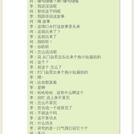
何：哪句绕嘴？啊~哪句绕嘴
李：我还没说呢
何：那你这干吗呢
李：我跟你说这故事
何：哦 故事
李：这绕口令打这故事里头来
何：这就出来了？
李：这就出来了
何：我听听！
李：你听听
何：怎么说法呢
李：说 从门旮旯后头出来个抱小短扁担的
何：这个？
李：就这个 怎么了
何：打门旮旯出来个抱小短扁担的
李：嘿~
何：比你那真着
李：是啊
何：哈哈哈哈...这有什么啊这个
李：别忙 说上来不算完
何：怎么不算完
李：您当说一个就算完了
何：不就这个吗
李：这不算功夫
何：什么功夫
李：讲究的是一口气我们说它十个
何：多少