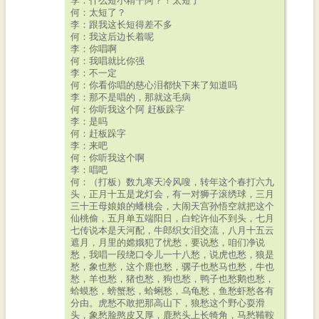
李：什么短小精干阿？！太短了
何：太短了？
李：跟我这长短得差不多
何：我这后边长着呢
李：你唱啊
何：我唱就比你强
李：不一定
何：你看你唱的慈心泪都快下来了知道吗
李：那不是唱的，那就这毛病
何：你听我这个阿 赶板跺字
李：是吗
何：赶板跺字
李：来吧
何：你听我这个啊
李：唱吧
何：（打板）数九寒天冷风嗖，转年这个春打六九
头，正月十五是龙灯会，有一对狮子滚绣球，三月
三十王母娘娘的蟠桃会，大闹天宫孙悟空就把这个
仙桃偷，五月单五端阳日，白蛇许仙不到头，七月
七传说本是天河配，牛郎织女泪交流，八月十五云
遮月，月里的嫦娥犯了忧愁，要说愁，咱们净说
愁，我唱一段绕口令儿一十八愁，说虎也愁，狼是
愁，象也愁，这个鹿也愁，骡子也愁马也愁，牛也
愁，羊也愁，猪也愁，狗也愁，鸭子也愁鹅也愁，
蛤蟆愁，螃蟹愁，蛤蜊愁，乌龟愁，鱼愁虾愁各有
分由。虎愁不敢把那高山下，狼愁这个野心耍滑
头，象愁脸憨皮又厚，鹿愁头上长犄角，马愁鞴鞍