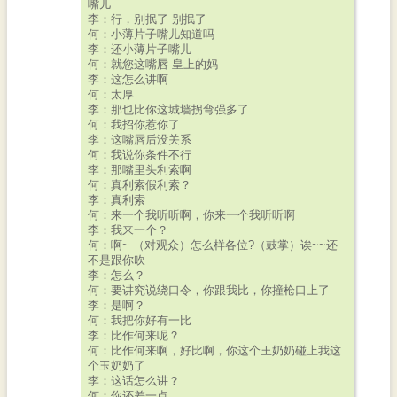
嘴儿
李：行，别抿了 别抿了
何：小薄片子嘴儿知道吗
李：还小薄片子嘴儿
何：就您这嘴唇 皇上的妈
李：这怎么讲啊
何：太厚
李：那也比你这城墙拐弯强多了
何：我招你惹你了
李：这嘴唇后没关系
何：我说你条件不行
李：那嘴里头利索啊
何：真利索假利索？
李：真利索
何：来一个我听听啊，你来一个我听听啊
李：我来一个？
何：啊~ （对观众）怎么样各位?（鼓掌）诶~~还
不是跟你吹
李：怎么？
何：要讲究说绕口令，你跟我比，你撞枪口上了
李：是啊？
何：我把你好有一比
李：比作何来呢？
何：比作何来啊，好比啊，你这个王奶奶碰上我这
个玉奶奶了
李：这话怎么讲？
何：你还差一点