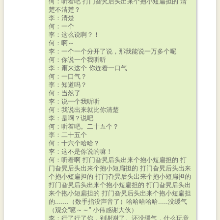
何：听着吧 打门旮旯后头出来个抱小短扁担的 清
楚不清楚？
李：清楚
何：一个
李：这么说啊？！
何：啊～
李：一个一个分开了说，那我能说一万多个呢
何：你说一个我听听
李：甭来这个 你连着一口气
何：一口气？
李：知道吗？
何：当然了
李：说一个我听听
何：我说出来就比你清楚
李：是啊？说吧
何：听着吧。二十五个？
李：二十五个
何：十六个哈哈？
李：这不是你说的嘛！
何：听着啊 打门旮旯后头出来个抱小短扁担的 打
门旮旯后头出来个抱小短扁担的 打门旮旯后头出来
个抱小短扁担的 打门旮旯后头出来个抱小短扁担的
打门旮旯后头出来个抱小短扁担的 打门旮旯后头出
来个抱小短扁担的 打门旮旯后头出来个抱小短扁担
的.......（数手指没声音了）哈哈哈哈哈.....没缓气
（观众“噫～～” 小伟感谢大伙）
李：行了行了你，别谢谢了。还没缓气，什么玩意