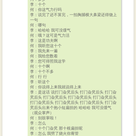
李：十个
何：你这气力行吗
李：说完了还不算完，一拍胸脯横大鼻梁还得饶上
一句
何：哪句
李：哈哈哈 我可没缓气
何：哦？这可是气力活
李：这是功夫啊
何：我听您这十个
李：我先来一遍
何：我给您数着
李：您可得照我这学
何：十个啊
李：十个不多
何：行 行
李：听这个
何：你说得上来我就说得上来
李：是这话 说打门旮旯后头 打门旮旯后头 打门旮
旯后头 打门旮旯后头 打门旮旯后头 打门旮旯后头
打门旮旯后头 打门旮旯后头 打门旮旯后头 打门旮
旯后头出来个抱小短扁担的 哈哈哈 我可没缓气
（观众掌声）
何：别鼓掌啦！
李：怎么
何：十个门旮旯 那十根扁担呢
李：怎么 我劈了烧火你甭管