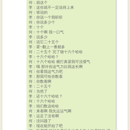
何：就这个
李：这你就不一定说得上来
何：谁说的
李：你说一个我听听
何：你说多少个
李：十个
何：十个啊 我一口气
李：说多少
何：说它二十五个
李：霍~翻上一番都多
何：二十五个 完了饶十六个哈哈
李：十六个哈哈？
何：十六个哈哈 横打鼻梁我可没缓气
李：哦 那许你这气力比我这长啊
何：你看我这气力吧
李：那我可给你数着
何：你数着啊
李：二十五个
何：当然了
李：还十六个哈哈？
何：十六个哈哈
李：咱们数这哈哈
何：来着啊 我先运运气啊
李：运足了没有啊
何：没问题了
李：现在能开始了吧