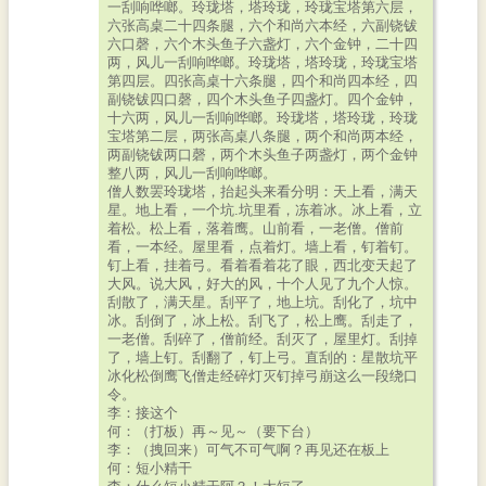
一刮响哗啷。玲珑塔，塔玲珑，玲珑宝塔第六层，
六张高桌二十四条腿，六个和尚六本经，六副铙钹
六口磬，六个木头鱼子六盏灯，六个金钟，二十四
两，风儿一刮响哗啷。玲珑塔，塔玲珑，玲珑宝塔
第四层。四张高桌十六条腿，四个和尚四本经，四
副铙钹四口磬，四个木头鱼子四盏灯。四个金钟，
十六两，风儿一刮响哗啷。玲珑塔，塔玲珑，玲珑
宝塔第二层，两张高桌八条腿，两个和尚两本经，
两副铙钹两口磬，两个木头鱼子两盏灯，两个金钟
整八两，风儿一刮响哗啷。
僧人数罢玲珑塔，抬起头来看分明：天上看，满天
星。地上看，一个坑.坑里看，冻着冰。冰上看，立
着松。松上看，落着鹰。山前看，一老僧。僧前
看，一本经。屋里看，点着灯。墙上看，钉着钉。
钉上看，挂着弓。看着看着花了眼，西北变天起了
大风。说大风，好大的风，十个人见了九个人惊。
刮散了，满天星。刮平了，地上坑。刮化了，坑中
冰。刮倒了，冰上松。刮飞了，松上鹰。刮走了，
一老僧。刮碎了，僧前经。刮灭了，屋里灯。刮掉
了，墙上钉。刮翻了，钉上弓。直刮的：星散坑平
冰化松倒鹰飞僧走经碎灯灭钉掉弓崩这么一段绕口
令。
李：接这个
何：（打板）再～见～（要下台）
李：（拽回来）可气不可气啊？再见还在板上
何：短小精干