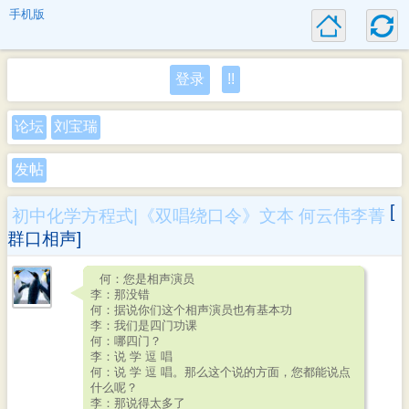
手机版
登录
!!
论坛
刘宝瑞
发帖
[
初中化学方程式|《双唱绕口令》文本 何云伟李菁
群口相声]
何：您是相声演员
李：那没错
何：据说你们这个相声演员也有基本功
李：我们是四门功课
何：哪四门？
李：说 学 逗 唱
何：说 学 逗 唱。那么这个说的方面，您都能说点
什么呢？
李：那说得太多了