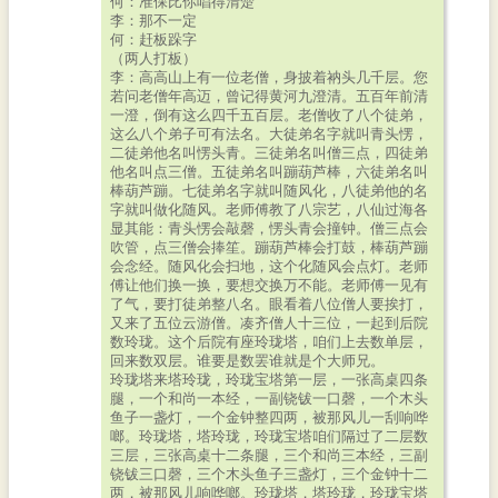
何：准保比你唱得清楚
李：那不一定
何：赶板跺字
（两人打板）
李：高高山上有一位老僧，身披着衲头几千层。您
若问老僧年高迈，曾记得黄河九澄清。五百年前清
一澄，倒有这么四千五百层。老僧收了八个徒弟，
这么八个弟子可有法名。大徒弟名字就叫青头愣，
二徒弟他名叫愣头青。三徒弟名叫僧三点，四徒弟
他名叫点三僧。五徒弟名叫蹦葫芦棒，六徒弟名叫
棒葫芦蹦。七徒弟名字就叫随风化，八徒弟他的名
字就叫做化随风。老师傅教了八宗艺，八仙过海各
显其能：青头愣会敲磬，愣头青会撞钟。僧三点会
吹管，点三僧会捧笙。蹦葫芦棒会打鼓，棒葫芦蹦
会念经。随风化会扫地，这个化随风会点灯。老师
傅让他们换一换，要想交换万不能。老师傅一见有
了气，要打徒弟整八名。眼看着八位僧人要挨打，
又来了五位云游僧。凑齐僧人十三位，一起到后院
数玲珑。这个后院有座玲珑塔，咱们上去数单层，
回来数双层。谁要是数罢谁就是个大师兄。
玲珑塔来塔玲珑，玲珑宝塔第一层，一张高桌四条
腿，一个和尚一本经，一副铙钹一口磬，一个木头
鱼子一盏灯，一个金钟整四两，被那风儿一刮响哗
啷。玲珑塔，塔玲珑，玲珑宝塔咱们隔过了二层数
三层，三张高桌十二条腿，三个和尚三本经，三副
铙钹三口磬，三个木头鱼子三盏灯，三个金钟十二
两，被那风儿响哗啷。玲珑塔，塔玲珑，玲珑宝塔