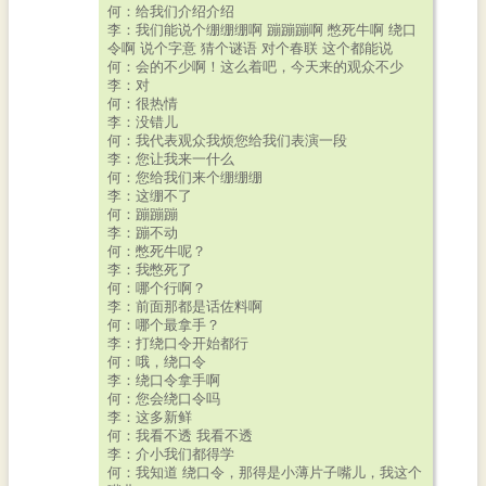
何：给我们介绍介绍
李：我们能说个绷绷绷啊 蹦蹦蹦啊 憋死牛啊 绕口
令啊 说个字意 猜个谜语 对个春联 这个都能说
何：会的不少啊！这么着吧，今天来的观众不少
李：对
何：很热情
李：没错儿
何：我代表观众我烦您给我们表演一段
李：您让我来一什么
何：您给我们来个绷绷绷
李：这绷不了
何：蹦蹦蹦
李：蹦不动
何：憋死牛呢？
李：我憋死了
何：哪个行啊？
李：前面那都是话佐料啊
何：哪个最拿手？
李：打绕口令开始都行
何：哦，绕口令
李：绕口令拿手啊
何：您会绕口令吗
李：这多新鲜
何：我看不透 我看不透
李：介小我们都得学
何：我知道 绕口令，那得是小薄片子嘴儿，我这个