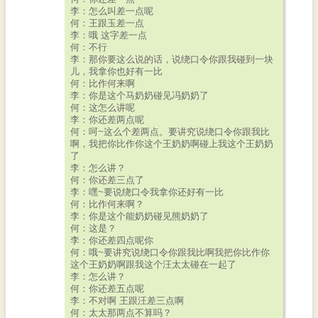
李：怎么叫差一点呢
何：王跟玉差一点
李：哦 这字差一点
何：不行
李：那你要这么说的话，说绕口令你跟我碰到一块
儿，我拿你也好有一比
何：比作何来啊
李：你是这个马奶奶碰见冯奶奶了
何：这怎么讲呢
李：你还差两点呢
何：呵~这么个差两点。要讲究说绕口令你跟我比
啊，我把你比作你这个王奶奶啊碰上我这个王奶奶
了
李：怎么讲？
何：你还差三点了
李：嘿~要说绕口令我拿你还好有一比
何：比作何来啊？
李：你是这个能奶奶碰见熊奶奶了
何：这是？
李：你还差四点呢你
何：哦~要讲究说绕口令你跟我比啊我把你比作你
这个王奶奶啊跟我这个汪太太碰在一起了
李：怎么讲？
何：你还差五点呢
李：不对啊 王跟汪差三点啊
何：太太那两点不算吗？