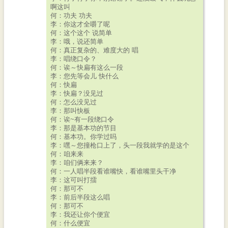
啊这叫
何：功夫 功夫
李：你这才全嚼了呢
何：这个这个 说简单
李：哦，说还简单
何：真正复杂的、难度大的 唱
李：唱绕口令？
何：诶～快扁有这么一段
李：您先等会儿 快什么
何：快扁
李：快扁？没见过
何：怎么没见过
李：那叫快板
何：诶~有一段绕口令
李：那是基本功的节目
何：基本功。你学过吗
李：嘿～您撞枪口上了，头一段我就学的是这个
何：咱来来
李：咱们俩来来？
何：一人唱半段看谁嘴快，看谁嘴里头干净
李：这可叫打擂
何：那可不
李：前后半段这么唱
何：那可不
李：我还让你个便宜
何：什么便宜