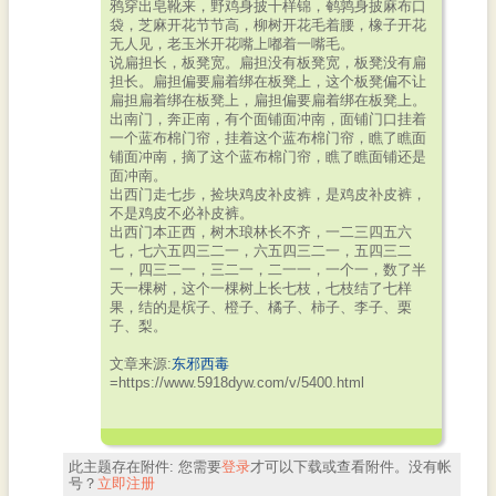
鸦穿出皂靴来，野鸡身披十样锦，鹌鹑身披麻布口
袋，芝麻开花节节高，柳树开花毛着腰，橡子开花
无人见，老玉米开花嘴上嘟着一嘴毛。
说扁担长，板凳宽。扁担没有板凳宽，板凳没有扁
担长。扁担偏要扁着绑在板凳上，这个板凳偏不让
扁担扁着绑在板凳上，扁担偏要扁着绑在板凳上。
出南门，奔正南，有个面铺面冲南，面铺门口挂着
一个蓝布棉门帘，挂着这个蓝布棉门帘，瞧了瞧面
铺面冲南，摘了这个蓝布棉门帘，瞧了瞧面铺还是
面冲南。
出西门走七步，捡块鸡皮补皮裤，是鸡皮补皮裤，
不是鸡皮不必补皮裤。
出西门本正西，树木琅林长不齐，一二三四五六
七，七六五四三二一，六五四三二一，五四三二
一，四三二一，三二一，二一一，一个一，数了半
天一棵树，这个一棵树上长七枝，七枝结了七样
果，结的是槟子、橙子、橘子、柿子、李子、栗
子、梨。
文章来源:
东邪西毒
=https://www.5918dyw.com/v/5400.html
此主题存在附件:
您需要
登录
才可以下载或查看附件。没有帐
号？
立即注册