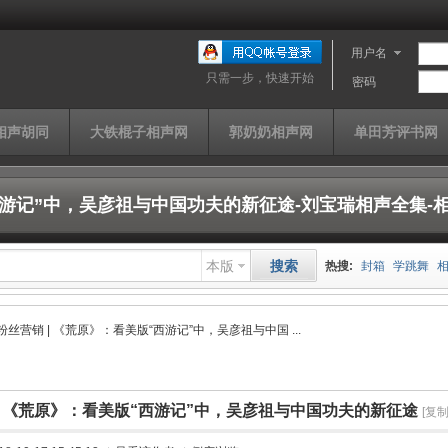
用户名
只需一步，快速开始
密码
相声胡同
大铁棍子相声网
郭奶奶相声网
单田芳评书网
西游记”中，吴彦祖与中国功夫的新征途-刘宝瑞相声全集-
本版
搜索
热搜:
封箱
学跳舞
山西家信
同仁堂
快
粉丝营销 | 《荒原》：看美版“西游记”中，吴彦祖与中国 ...
单田芳
曹云金
济公
| 《荒原》：看美版“西游记”中，吴彦祖与中国功夫的新征途
[复