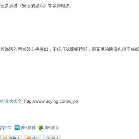
他还参演过《安德的游戏》等多部电影。
查姆饰演的新兴领主艳寡妇，不仅打戏流畅精彩，朋克风的装扮也挡不住
机游戏大全
=http://www.ucying.com/djyx/
QQ空间
腾讯微博
腾讯朋友
收藏
0
顶
0
踩
0