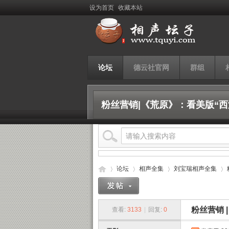
设为首页
收藏本站
论坛
德云社官网
群组
粉丝营销|《荒原》：看美版“
论坛
相声全集
刘宝瑞相声全集
粉丝营销 
查看:
3133
|
回复:
0
相
›
›
›
›