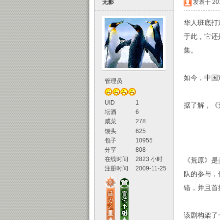
无影
发表于 2018
华人班底打
于此，它还
集。
如今，中国
管理员
声
UID
1
据了解，《
坛酒
6
咸菜
278
馒头
625
包子
10955
分享
808
在线时间
2823 小时
《荒原》是
注册时间
2009-11-25
队的参与，
坛
错，并且首
该剧构架了