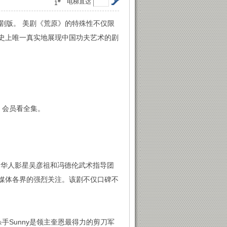
#
电梯直达
1
美剧版。 美剧《荒原》的特殊性不仅限
史上唯一真实地展现中国功夫艺术的剧
，会员看全集。
”。华人影星吴彦祖和冯德伦武术指导团
媒体各界的强烈关注。该剧不仅口碑不
Sunny是领主奎恩最得力的剪刀军