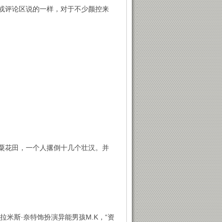
或评论区说的一样，对于不少颜控来
粟花田，一个人撂倒十几个壮汉。并
米斯·奈特饰扮演异能男孩M.K，“资