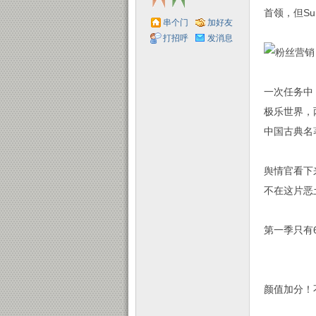
首领，但Su
串个门
加好友
打招呼
发消息
子
一次任务中
极乐世界，
中国古典名
舆情官看下
不在这片恶
第一季只有
颜值加分！