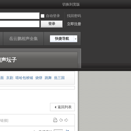
切换到宽版
自动登录
找回密码
登录
立即注册
岳云鹏相声全集
快捷导航
相声坛子
相面
京剧
嘻哈包袱铺
烧饼
跳舞
批三国
板
郭德纲
王玥波
雍正剑侠图
皮凤山发财
传
岳云鹏
老老年
返回列表
制链接]