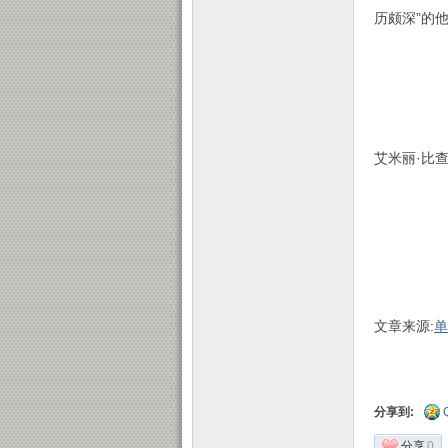
历颇深”的
艾米丽·比
文章来源:
单
分享到:
分享
0