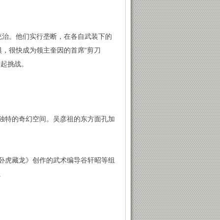
统治。他们实行垄断，在各自武装下的
惧，很快成为领主奎因的首席“剪刀
发起挑战。
独特的奇幻空间。吴彦祖的东方面孔加
卧虎藏龙》创作的武术编导谷轩昭等组
。