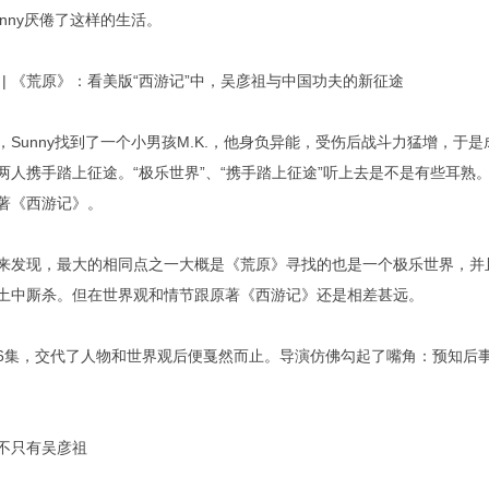
nny厌倦了这样的生活。
，Sunny找到了一个小男孩M.K.，他身负异能，受伤后战斗力猛增，于
两人携手踏上征途。“极乐世界”、“携手踏上征途”听上去是不是有些耳熟
著《西游记》。
来发现，最大的相同点之一大概是《荒原》寻找的也是一个极乐世界，并
土中厮杀。但在世界观和情节跟原著《西游记》还是相差甚远。
6集，交代了人物和世界观后便戛然而止。导演仿佛勾起了嘴角：预知后
不只有吴彦祖