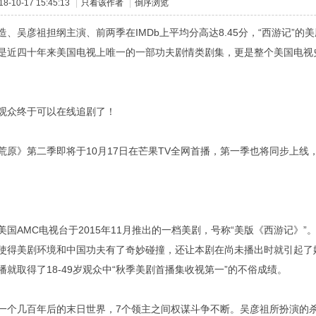
-10-17 15:45:13
|
只看该作者
|
倒序浏览
造、吴彦祖担纲主演、前两季在IMDb上平均分高达8.45分，“西游记”的
是近四十年来美国电视上唯一的一部功夫剧情类剧集，更是整个美国电视
观众终于可以在线追剧了！
荒原》第二季即将于10月17日在芒果TV全网首播，第一季也将同步上线
美国AMC电视台于2015年11月推出的一档美剧，号称“美版《西游记》
使得美剧环境和中国功夫有了奇妙碰撞，还让本剧在尚未播出时就引起了
播就取得了18-49岁观众中“秋季美剧首播集收视第一”的不俗成绩。
一个几百年后的末日世界，7个领主之间权谋斗争不断。吴彦祖所扮演的杀手