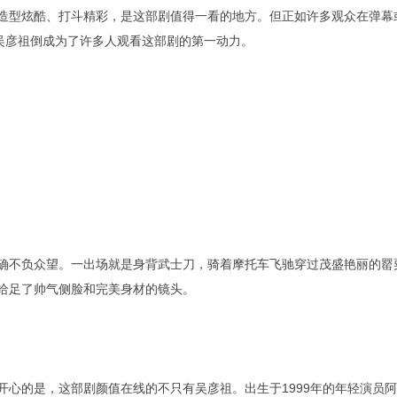
造型炫酷、打斗精彩，是这部剧值得一看的地方。但正如许多观众在弹幕
”吴彦祖倒成为了许多人观看这部剧的第一动力。
确不负众望。一出场就是身背武士刀，骑着摩托车飞驰穿过茂盛艳丽的罂
给足了帅气侧脸和完美身材的镜头。
开心的是，这部剧颜值在线的不只有吴彦祖。出生于1999年的年轻演员阿拉