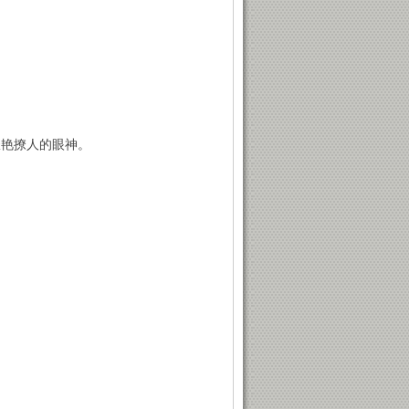
妖艳撩人的眼神。