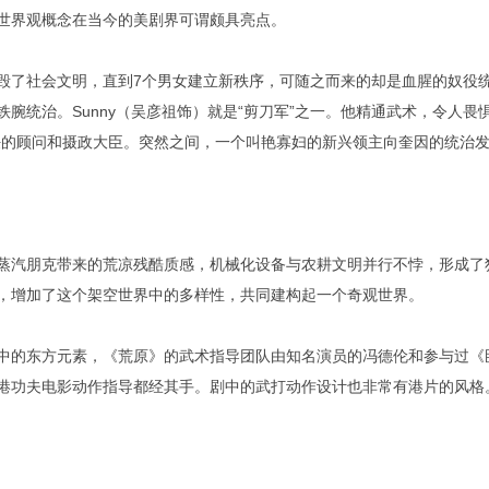
世界观概念在当今的美剧界可谓颇具亮点。
毁了社会文明，直到7个男女建立新秩序，可随之而来的却是血腥的奴役
铁腕统治。Sunny（吴彦祖饰）就是“剪刀军”之一。他精通武术，令人畏
任的顾问和摄政大臣。突然之间，一个叫艳寡妇的新兴领主向奎因的统治
蒸汽朋克带来的荒凉残酷质感，机械化设备与农耕文明并行不悖，形成了
，增加了这个架空世界中的多样性，共同建构起一个奇观世界。
中的东方元素，《荒原》的武术指导团队由知名演员的冯德伦和参与过《
港功夫电影动作指导都经其手。剧中的武打动作设计也非常有港片的风格