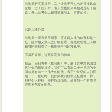
武则天听完禀报后，马上让袁天罡也出发寻找风水
宝地，过了些天后，袁天罡也回来禀报说选好了位
置，并已经将头上银簪插在地上，留作记号。
武则天陵外景
武则天一听袁天罡所禀，原来两人找的位置都是一
处，随后她又派人去仔细查看，竟然发现地上有根
银簪刚好插在了一枚铜钱中间的方孔中。
不得不叹服，这两位高道的神奇。
最后，回到奇书《推背图》中，解读其中对我国当
代社会的预测描绘，我们可以看出二十一世纪的中
国将拥有着一个伟大的时代，当下个世纪的人们回
顾二十一世纪时，就如同我们经常追忆唐朝一样，
那样令人神往、那样辉煌灿烂、那样的一个有着包
容世界气度的时代。