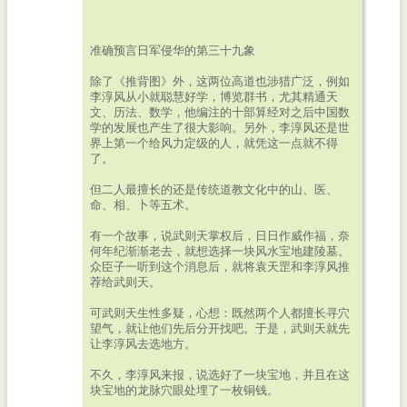
准确预言日军侵华的第三十九象
除了《推背图》外，这两位高道也涉猎广泛，例如
李淳风从小就聪慧好学，博览群书，尤其精通天
文、历法、数学，他编注的十部算经对之后中国数
学的发展也产生了很大影响。另外，李淳风还是世
界上第一个给风力定级的人，就凭这一点就不得
了。
但二人最擅长的还是传统道教文化中的山、医、
命、相、卜等五术。
有一个故事，说武则天掌权后，日日作威作福，奈
何年纪渐渐老去，就想选择一块风水宝地建陵墓。
众臣子一听到这个消息后，就将袁天罡和李淳风推
荐给武则天。
可武则天生性多疑，心想：既然两个人都擅长寻穴
望气，就让他们先后分开找吧。于是，武则天就先
让李淳风去选地方。
不久，李淳风来报，说选好了一块宝地，并且在这
块宝地的龙脉穴眼处埋了一枚铜钱。