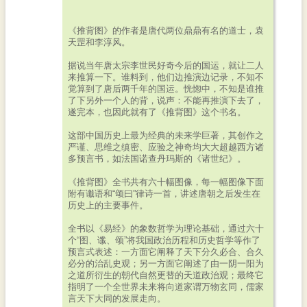
《推背图》的作者是唐代两位鼎鼎有名的道士，袁
天罡和李淳风。
据说当年唐太宗李世民好奇今后的国运，就让二人
来推算一下。谁料到，他们边推演边记录，不知不
觉算到了唐后两千年的国运。恍惚中，不知是谁推
了下另外一个人的背，说声：不能再推演下去了，
遂完本，也因此就有了《推背图》这个书名。
这部中国历史上最为经典的未来学巨著，其创作之
严谨、思维之缜密、应验之神奇均大大超越西方诸
多预言书，如法国诺查丹玛斯的《诸世纪》。
《推背图》全书共有六十幅图像，每一幅图像下面
附有谶语和“颂曰”律诗一首，讲述唐朝之后发生在
历史上的主要事件。
全书以《易经》的象数哲学为理论基础，通过六十
个“图、谶、颂”将我国政治历程和历史哲学等作了
预言式表述：一方面它阐释了天下分久必合、合久
必分的治乱史观；另一方面它阐述了由一阴一阳为
之道所衍生的朝代自然更替的天道政治观；最终它
指明了一个全世界未来将向道家谓万物玄同，儒家
言天下大同的发展走向。