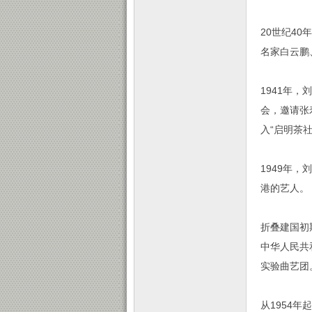
20世纪4
名家白云鹏
1941年
会，邀请张
入“启明茶
1949年
港的艺人。
折叠建国初
中华人民共
实验曲艺团
从1954