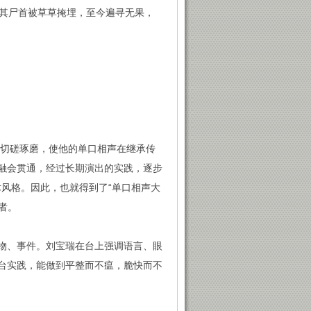
后其尸首被草草掩埋，至今遍寻无果，
行切磋琢磨，使他的单口相声在继承传
融会贯通，经过长期演出的实践，逐步
术风格。因此，也就得到了“单口相声大
者。
物、事件。刘宝瑞在台上强调语言、眼
台实践，能做到平整而不瘟，脆快而不