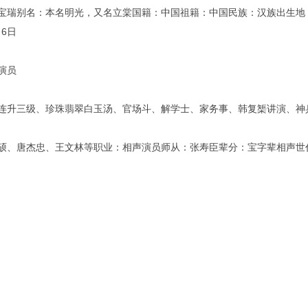
宝瑞别名：本名明光，又名立棠国籍：中国祖籍：中国民族：汉族出生地：
月6日
景
演员
品
连升三级、珍珠翡翠白玉汤、官场斗、解学士、家务事、韩复榘讲演、神
息
硕、唐杰忠、王文林等职业：相声演员师从：张寿臣辈分：宝字辈相声世