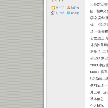
大师刘宝瑞
串个门
加好友
园...相声
打招呼
发消息
学论 吴华,
钱...《临
子
瑞,一生都在
去世,曾是演
得扔掉香烟
纲作品...
侯宝林 刘宝瑞
2009 中国
60年》侯宝
! 活动预.
是刘宝瑞,一
升三级...
基本信息
个人概