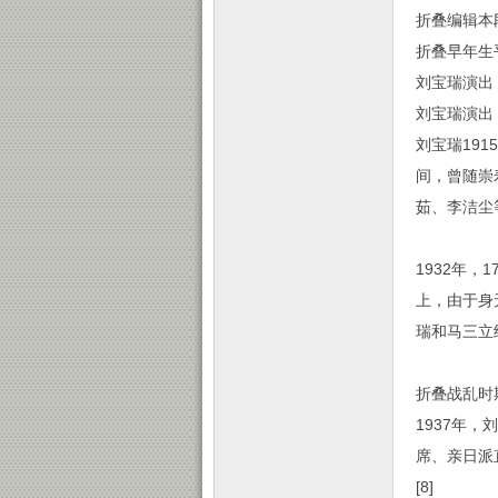
折叠编辑本
折叠早年生
刘宝瑞演出
刘宝瑞演出
刘宝瑞19
间，曾随崇
茹、李洁尘
1932年
上，由于身
瑞和马三立
折叠战乱时
1937年
席、亲日派
[8]