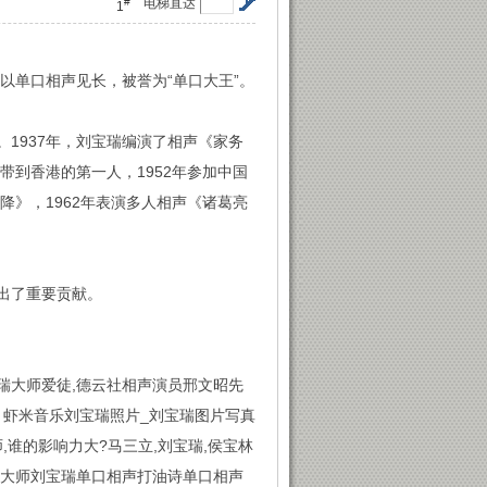
#
电梯直达
1
，以单口相声见长，被誉为“单口大王”。
1937年，刘宝瑞编演了相声《家务
声带到香港的第一人，1952年参加中国
降》，1962年表演多人相声《诸葛亮
出了重要贡献。
宝瑞大师爱徒,德云社相声演员邢文昭先
 - 虾米音乐刘宝瑞照片_刘宝瑞图片写真
,谁的影响力大?马三立,刘宝瑞,侯宝林
相声大师刘宝瑞单口相声打油诗单口相声