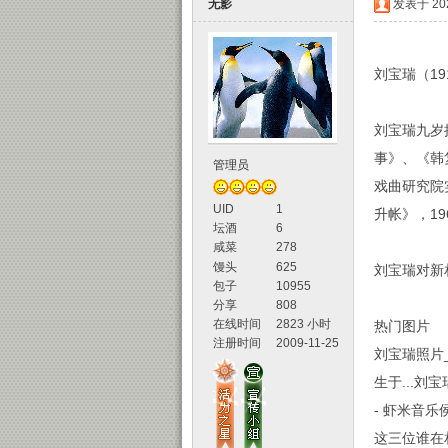
无影
发表于 2021
刘宝瑞（1
刘宝瑞九岁
事》、《韩
管理员
声
戏曲研究院
UID
1
升帐》，19
坛酒
6
咸菜
278
馒头
625
刘宝瑞对新
包子
10955
分享
808
在线时间
2823 小时
热门图片
注册时间
2009-11-25
刘宝瑞照片
坛
生于...刘
- 虾米音
这三位谁在