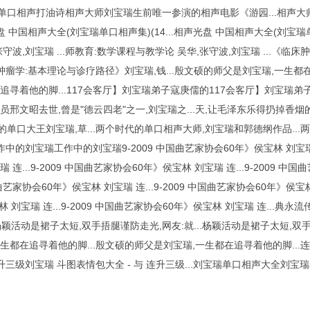
单口相声打油诗相声大师刘宝瑞生前唯一参演的相声电影《游园...相声
光盘 中国相声大全(刘宝瑞单口相声集)(14...相声光盘 中国相声大全(刘宝瑞单
张守波,刘宝瑞 ...师教育:数学课程与教学论 吴华,张守波,刘宝瑞 ...《
床肿瘤学:基本理论与诊疗路径》刘宝瑞,钱...殷文硕的师父是刘宝瑞,一生都
追寻着他的脚...117会客厅】刘宝瑞弟子寇庚儒的117会客厅】刘宝瑞弟子寇
员邢文昭去世,曾是"德云四老"之一,刘宝瑞之...天,让毛泽东乐得扔掉香烟的
的单口大王刘宝瑞,草...两个时代的单口相声大师,刘宝瑞和郭德纲作品..
工作中的刘宝瑞工作中的刘宝瑞9-2009 中国曲艺家协会60年》侯宝林 刘宝瑞 连
 连...9-2009 中国曲艺家协会60年》侯宝林 刘宝瑞 连...9-2009 中国
曲艺家协会60年》侯宝林 刘宝瑞 连...9-2009 中国曲艺家协会60年》侯宝林
林 刘宝瑞 连...9-2009 中国曲艺家协会60年》侯宝林 刘宝瑞 连...
..杨颖活动是裙子太短,双手捂腿谨防走光,网友:就...杨颖活动是裙子太短,双
生都在追寻着他的脚...殷文硕的师父是刘宝瑞,一生都在追寻着他的脚...连
连升三级刘宝瑞 斗图表情包大全 - 与 连升三级...刘宝瑞单口相声大全刘宝
况