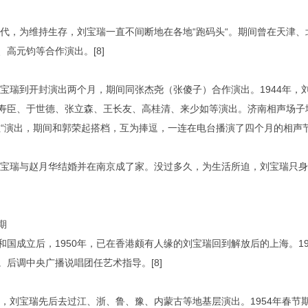
0年代，为维持生存，刘宝瑞一直不间断地在各地“跑码头“。期间曾在天津
、高元钧等合作演出。[8]
，刘宝瑞到开封演出两个月，期间同张杰尧（张傻子）合作演出。1944年，
寿臣、于世德、张立森、王长友、高桂清、来少如等演出。济南相声场子
社“演出，期间和郭荣起搭档，互为捧逗，一连在电台播演了四个月的相声节
，刘宝瑞与赵月华结婚并在南京成了家。没过多久，为生活所迫，刘宝瑞只
期
和国成立后，1950年，已在香港颇有人缘的刘宝瑞回到解放后的上海。1
。后调中央广播说唱团任艺术指导。[8]
年起，刘宝瑞先后去过江、浙、鲁、豫、内蒙古等地基层演出。1954年春