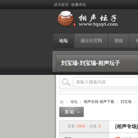
设为首页
收藏本站
论坛
德云社官网
群组
刘宝瑞-刘宝瑞-相声坛子
论坛
相声在线 相声下载
刘宝瑞
[相声专场]
查看:
5906
|
回复:
0
相
›
›
›
›