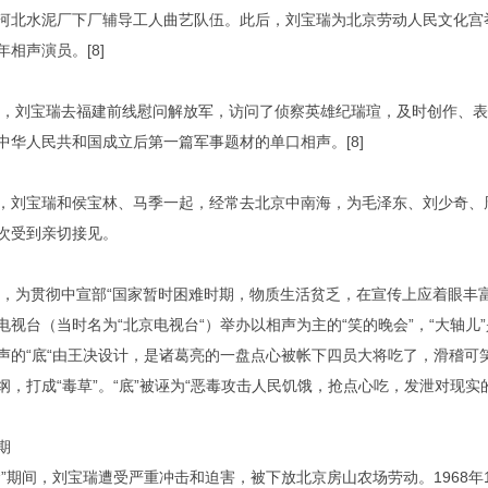
河北水泥厂下厂辅导工人曲艺队伍。此后，刘宝瑞为北京劳动人民文化宫
相声演员。[8]
夏天，刘宝瑞去福建前线慰问解放军，访问了侦察英雄纪瑞瑄，及时创作、
中华人民共和国成立后第一篇军事题材的单口相声。[8]
，刘宝瑞和侯宝林、马季一起，经常去北京中南海，为毛泽东、刘少奇、
次受到亲切接见。
春节，为贯彻中宣部“国家暂时困难时期，物质生活贫乏，在宣传上应着眼丰
电视台（当时名为“北京电视台“）举办以相声为主的“笑的晚会”，“大轴
声的“底“由王决设计，是诸葛亮的一盘点心被帐下四员大将吃了，滑稽可笑
纲，打成“毒草”。“底”被诬为“恶毒攻击人民饥饿，抢点心吃，发泄对现实的不
期
命”期间，刘宝瑞遭受严重冲击和迫害，被下放北京房山农场劳动。1968年