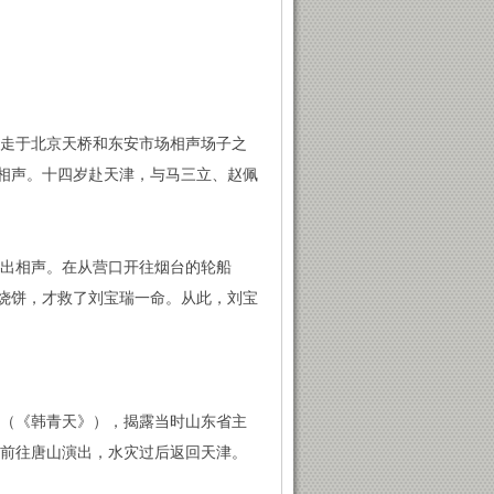
游走于北京天桥和东安市场相声场子之
相声。十四岁赴天津，与马三立、赵佩
，演出相声。在从营口开往烟台的轮船
烧饼，才救了刘宝瑞一命。从此，刘宝
》（《韩青天》），揭露当时山东省主
瑞前往唐山演出，水灾过后返回天津。