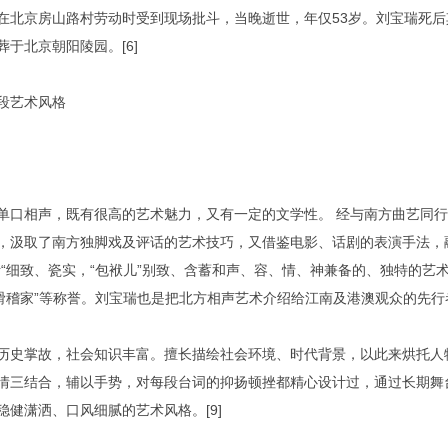
在北京房山路村劳动时受到现场批斗，当晚逝世，年仅53岁。刘宝瑞死
葬于北京朝阳陵园。[6]
段艺术风格
单口相声，既有很高的艺术魅力，又有一定的文学性。 经与南方曲艺同
，汲取了南方独脚戏及评话的艺术技巧，又借鉴电影、话剧的表演手法，
活“细致、瓷实，“包袱儿”别致、含蓄和声、容、情、神兼备的、独特的艺
面滑稽家”等称誉。刘宝瑞也是把北方相声艺术介绍给江南及港澳观众的先行
历史掌故，社会知识丰富。擅长描绘社会环境、时代背景，以此来烘托人
情三结合，辅以手势，对每段台词的抑扬顿挫都精心设计过，通过长期舞
稳健潇洒、口风细腻的艺术风格。[9]