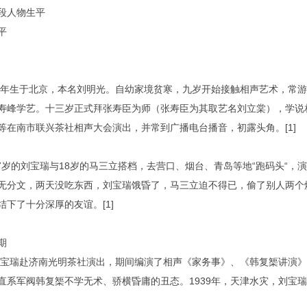
段人物生平
平
15年生于北京，本名刘明光。自幼家境贫寒，九岁开始接触相声艺术，常
寿峰学艺。十三岁正式拜张寿臣为师（张寿臣为其取艺名刘立棠），学说
等在南市联兴茶社相声大会演出，并常到广播电台播音，初露头角。[1]
，17岁的刘宝瑞与18岁的马三立搭档，去营口、烟台、青岛等地“跑码头“
无分文，两天没吃东西，刘宝瑞饿昏了，马三立迫不得已，偷了别人两个
结下了十分深厚的友谊。[1]
期
，刘宝瑞赴济南光明茶社演出，期间编演了相声《家务事》、《韩复榘讲演
直系军阀韩复榘不学无术、骄横昏庸的丑态。1939年，天津水灾，刘宝