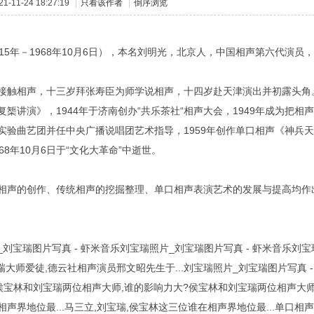
-11-24 18:27:19
|
只看该作者
|
倒序浏览
915年－1968年10月6日），本名刘明光，北京人，中国相声第六代演员
接触相声，十三岁拜张寿臣为师学说相声，十四岁赴天津演出并初露头角。
复榘讲演》，1944年于济南创办“共乐茶社“相声大会，1949年成为把相
实验曲艺团并任中央广播说唱团艺术指导，1959年创作单口相声《神兵天
68年10月6日于“文化大革命”中逝世。
相声的创作、传统相声的挖掘整理、单口相声表演艺术的发展与提高均作
_刘宝瑞图片写真 - 虾米音乐刘宝瑞照片_刘宝瑞图片写真 - 虾米音乐刘
宝瑞大师爱徒,德云社相声演员邢文昭先生于...刘宝瑞照片_刘宝瑞图片写真
乐侯宝林和刘宝瑞两位相声大师,谁的影响力大?侯宝林和刘宝瑞两位相声大师
相声界地位最...马三立,刘宝瑞,侯宝林这三位谁在相声界地位最...单口