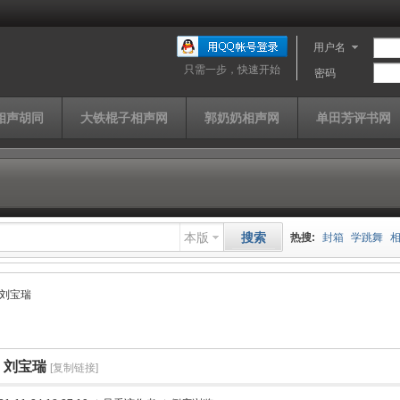
用户名
只需一步，快速开始
密码
相声胡同
大铁棍子相声网
郭奶奶相声网
单田芳评书网
本版
搜索
热搜:
封箱
学跳舞
山西家信
同仁堂
快
刘宝瑞
单田芳
曹云金
济公
刘宝瑞
[复制链接]