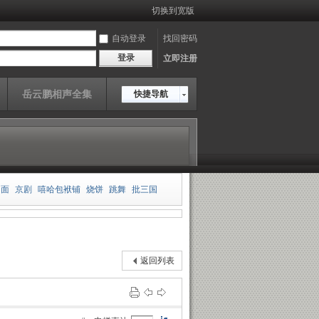
切换到宽版
自动登录
找回密码
登录
立即注册
岳云鹏相声全集
快捷导航
相面
京剧
嘻哈包袱铺
烧饼
跳舞
批三国
板
郭德纲
王玥波
雍正剑侠图
皮凤山发财
传
岳云鹏
老老年
返回列表