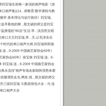
大师刘宝瑞生前唯一参演的相声电影《游
口相声集)(14...师教育:数学课程与教
临床肿瘤学:基本理论与诊疗路径》刘宝瑞,
在追寻着他的脚...殷文硕的师父是刘宝
庚儒的"80后"生活:早...演员邢文昭
单口大王刘宝瑞,草...天,让毛泽东乐
.两个时代的单口相声大师,刘宝瑞和郭德
...9-2009 中国曲艺家协会60年》
曲艺家协会60年》侯宝林 刘宝瑞 连...9-
 刘宝瑞 连...9-2009 中国曲艺家协会
典永流传典永流传"相声专场名家助阵强势来袭
手捂腿谨防走光,网友:就...殷文硕的师父
升三级刘宝瑞 斗图表情包大全 - 与 连
瑞单口相声大全