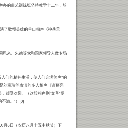
举办的曲艺训练班坚持教学十二年，培
表演了歌颂英雄的单口相声《神兵天
周恩来、朱德等党和国家领导人做专场
富人们的精神生活，使人们充满笑声“的
儿”是刘宝瑞等表演的多人相声《诸葛亮
，颇受欢迎。（这段相声到“文革“期
满。”）[8]
10月6日（农历八月十五中秋节）下