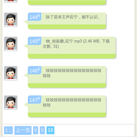
#
除了苗阜王声应宁，都不认识。
144
#
物_侯振鹏,应宁.mp3 (2.46 MB, 下载
145
次数: 31)
#
吱吱吱吱吱吱吱吱吱吱吱吱吱吱
146
吱吱
#
吱吱吱吱吱吱吱吱吱吱吱吱吱吱
147
吱吱
1 ..
上一页
8
9
10