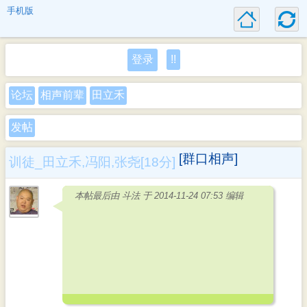
手机版
登录
!!
论坛
相声前辈
田立禾
发帖
[群口相声]
训徒_田立禾,冯阳,张尧[18分]
本帖最后由 斗法 于 2014-11-24 07:53 编辑