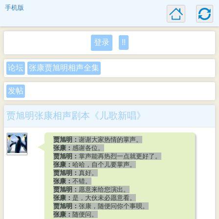
手机版
登录
!!
论坛
张康贾旭明相声全集
发帖
贾旭明张康相声剧本《儿歌新唱》
贾旭明：
谢谢大家热情的掌声。
张康：
感谢各位。
贾旭明：
掌声能再热烈一点就更好了。
张康：
哈哈，自个儿要掌声。
贾旭明：
真好。
张康：
不错。
贾旭明：
愿意来给您演出。
张康：
是，大伙未必愿意看。
贾旭明：
张康，随便问你个事呗。
张康：
随便问。