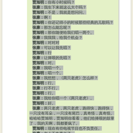
贾旭明：
你有小时候吗？
张康：
我生下来就这么大个吗？
贾旭明：
不是，我就是想问问。
张康：
啊！
贾旭明：
你还记得小的时候那些经典的儿歌吗？
张康：
那怎么能忘呢？
贾旭明：
那你随便给我们唱一两个。
张康：
我我我，给我个机会？
贾旭明：
对对对
张康：
可以让我先唱？
贾旭明：
行
张康：
让捧哏的先唱？
贾旭明：
对。
张康：
我唱一个。
贾旭明：
唱一个。
张康：
我想想，《两只老虎》怎么样？
贾旭明：
行。
张康：
行不行。
贾旭明：
行。
张康：
我给你唱一个《两只老虎》。
贾旭明：
好。
张康：
两只老虎，两只老虎，跑得快，跑得快，
一只没有耳朵，一只没有尾巴，真奇怪，真奇怪。
哈哈哈贾旭明，贾旭明你看看，他们给捧哏的鼓掌
了，我的天啊，我都要疯了。
贾旭明：
现在有些电视节目也不负责任。