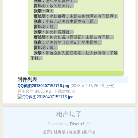
张康：
怎么不负责任了。
贾旭明：
放的动画片。
张康：
啊！
贾旭明：
小孩都看，主题曲你就写的有问题啊！
张康：
小孩儿动画片主题曲有问题。
贾旭明：
对。
张康：
你比如说哪首。
贾旭明：
你比如说《西游记》主题曲有问题。
张康：
动画片的《西游记》的主题曲。
贾旭明：
嗯。
张康：
那这么你先把它唱唱，让大伙听听，了解
了解。
附件列表
QQ截图20180407152716.jpg
(2018-4-7 15:26:26 上传)
原图尺寸 84.65 KB, 下载次数: 0
相声坛子
Powered by
Discuz!
X2
首页
触屏版
电脑版
客户端
|
|
|