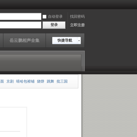
自动登录
找回密码
登录
立即注册
岳云鹏相声全集
快捷导航
相面
京剧
嘻哈包袱铺
烧饼
跳舞
批三国
板
郭德纲
王玥波
雍正剑侠图
皮凤山发财
传
岳云鹏
老老年