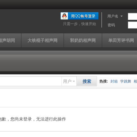
用户名
只需一步，快速开始
密码
相声胡同
大铁棍子相声网
郭奶奶相声网
单田芳评书网
用户
搜索
热搜:
封箱
学跳舞
山西家信
同仁堂
快
单田芳
曹云金
济公
抱歉，您尚未登录，无法进行此操作