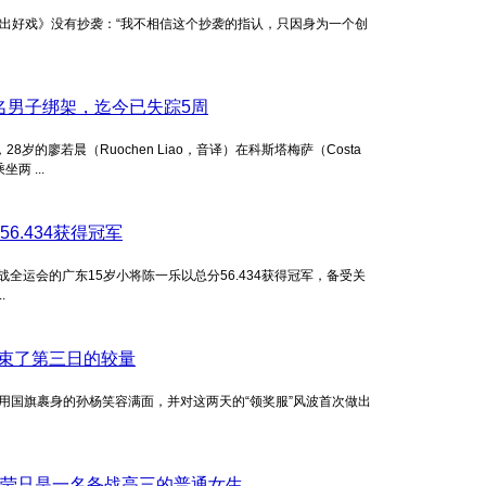
一出好戏》没有抄袭：“我不相信这个抄袭的指认，只因身为一个创
名男子绑架，迄今已失踪5周
28岁的廖若晨（Ruochen Liao，音译）在科斯塔梅萨（Costa
两 ...
.434获得冠军
运会的广东15岁小将陈一乐以总分56.434获得冠军，备受关
.
结束了第三日的较量
用国旗裹身的孙杨笑容满面，并对这两天的“领奖服”风波首次做出
丽莹只是一名备战高三的普通女生