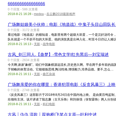
6666666666666666
0 个回复 - 586 次查看
2018-8-21 16:28
-
medea
-
岳云鹏2018最新相声
广场舞姑娘美小伙帅：电影《地道战》中鬼子头目山田队长
0 个回复 - 3172 次查看
看过电影《地道战》的都知道，电影里有两个超级大坏蛋，一个是汉奸汤司令
队长就是一个不折不扣的大坏蛋。他的演技真是出神入化，时至今日仍让人难以忘怀
2018-8-21 16:13
-
无影
-
战争电影
古风_剑三同人.【蛊梦】-雪色文学|红先黑后—刘宝瑞述
0 个回复 - 2634 次查看
今天啊,谈谈“象棋”。咱们中国象棋源远流长,历史悠久啊。早在两千多年前的
于韬略的体育活动。它能锻炼思维,陶冶性格,增强毅力,培养品德。要不,怎么 ...
2018-8-21 16:11
-
无影
-
曲艺杂谈
广场舞亲爱的你在哪里：香港犯罪电影《反贪风暴三》上映,
0 个回复 - 2748 次查看
《反贪风暴三》这部影片于2018年8月24日在中国内地上映。 是由黄百鸣
欣领衔主演。该片讲述了陆志廉（古天乐饰）和刘保强（张智霖饰）两人分别侦查贪
2018-8-21 16:11
-
无影
-
科幻电影
古风┋仇仇 流歌┋双炮桥|飞笔点太原—叶利中述