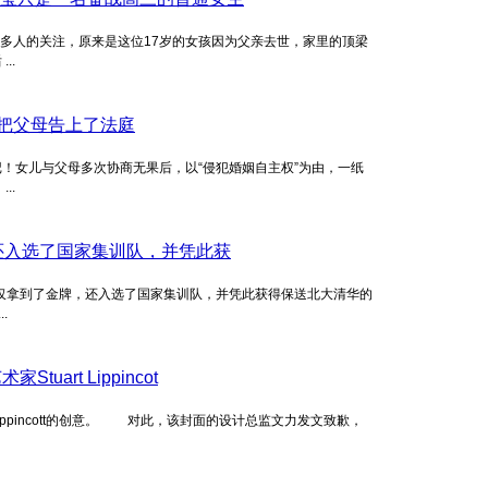
很多人的关注，原来是这位17岁的女孩因为父亲去世，家里的顶梁
..
状把父母告上了法庭
！女儿与父母多次协商无果后，以“侵犯婚姻自主权”为由，一纸
..
还入选了国家集训队，并凭此获
不仅拿到了金牌，还入选了国家集训队，并凭此获得保送北大清华的
.
rt Lippincot
ippincott的创意。 对此，该封面的设计总监文力发文致歉，