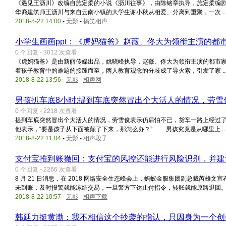
《遇见王沥川》改编自施定柔的小说《沥川往事》，由陈铭章执导，施定柔编剧
华裔建筑师王沥川与来自云南小镇的大学生谢小秋从相爱、分离到重聚，一次 ..
2018-8-22 14:00
-
无影
-
搞笑相声
小学生画画ppt：《虎妈猫爸》赵薇、佟大为领衔主演的都
0 个回复 - 3012 次查看
《虎妈猫爸》是由新丽传媒出品，姚晓峰执导，赵薇、佟大为领衔主演的都市家
着孩子教育中的难题的接踵而至，两人教育观念的分歧成了导火索，引发了家 ..
2018-8-22 13:56
-
无影
-
相声网
男孩扒车底8小时:提到车底突然冒出个大活人的情况，劳雪
0 个回复 - 2218 次查看
提到车底突然冒出个大活人的情况，劳雪俊表示仍后怕不已，货车一路上经过
他表示，“要是孩子从下面被颠了下来，那怎么办？” 男孩究竟是从哪里上 ..
2018-8-22 11:04
-
无影
-
相声段子
支付宝推到账撤回：支付宝的风控还能进行风险识别，并建
0 个回复 - 2266 次查看
8 月 21 日消息，在 2018 网络安全生态峰会上，蚂蚁金服集团副总裁芮雄
未到账，及时报警就能冻结交易，一旦警方下达止付指令，转账就能原路退回。 .
2018-8-22 10:57
-
无影
-
相声下载
韩延力挺黄渤：我不相信这个抄袭的指认，只因身为一个创