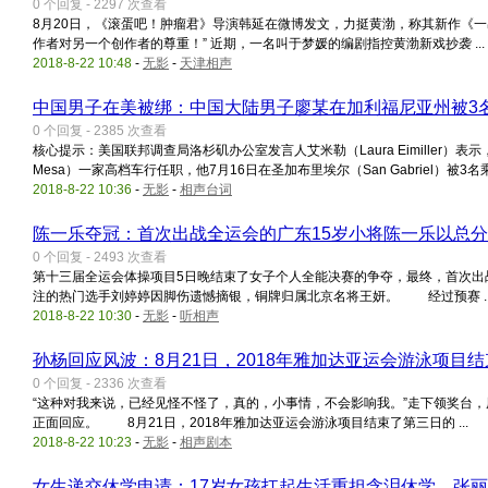
0 个回复 - 2297 次查看
8月20日，《滚蛋吧！肿瘤君》导演韩延在微博发文，力挺黄渤，称其新作《
作者对另一个创作者的尊重！” 近期，一名叫于梦媛的编剧指控黄渤新戏抄袭 ...
2018-8-22 10:48
-
无影
-
天津相声
中国男子在美被绑：中国大陆男子廖某在加利福尼亚州被3
0 个回复 - 2385 次查看
核心提示：美国联邦调查局洛杉矶办公室发言人艾米勒（Laura Eimiller）表示，
Mesa）一家高档车行任职，他7月16日在圣加布里埃尔（San Gabriel）被3名乘坐
2018-8-22 10:36
-
无影
-
相声台词
陈一乐夺冠：首次出战全运会的广东15岁小将陈一乐以总分56
0 个回复 - 2493 次查看
第十三届全运会体操项目5日晚结束了女子个人全能决赛的争夺，最终，首次出战全
注的热门选手刘婷婷因脚伤遗憾摘银，铜牌归属北京名将王妍。 经过预赛 ..
2018-8-22 10:30
-
无影
-
听相声
孙杨回应风波：8月21日，2018年雅加达亚运会游泳项目
0 个回复 - 2336 次查看
“这种对我来说，已经见怪不怪了，真的，小事情，不会影响我。”走下领奖台，
正面回应。 8月21日，2018年雅加达亚运会游泳项目结束了第三日的 ...
2018-8-22 10:23
-
无影
-
相声剧本
女生递交休学申请：17岁女孩扛起生活重担含泪休学，张