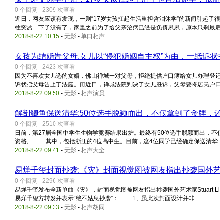
0 个回复 - 2309 次查看
近日，网友应该有发现，一则“17岁女孩扛起生活重担含泪休学”的新闻引起了
柱突然一下子没有了，家里之前为了给父亲治病已经是负债累累，原本只剩最后 .
2018-8-22 10:15
-
无影
-
单口相声
女孩为结婚告父母:女儿以“侵犯婚姻自主权”为由，一纸诉
0 个回复 - 2423 次查看
因为不喜欢女儿选的女婿，佛山禅城一对父母，拒绝提供户口簿给女儿办理登记
诉状把父母告上了法庭。而近日，禅城法院判决了女儿胜诉，父母要将居民户口 .
2018-8-22 09:50
-
无影
-
相声演员
解剖鲫鱼保送清华:50位选手脱颖而出，不仅拿到了金牌，
0 个回复 - 2510 次查看
日前，第27届全国中学生生物学竞赛结果出炉。最终有50位选手脱颖而出，
资格。 其中，包括浙江的4位高中生。目前，这4位同学已经确定保送清华 ..
2018-8-22 09:41
-
无影
-
相声大全
易烊千玺封面抄袭:《灾》封面视觉图被网友指出抄袭国外艺术家Stua
0 个回复 - 2296 次查看
易烊千玺发布全新单曲《灾》，封面视觉图被网友指出抄袭国外艺术家Stuart L
易烊千玺方转发并表示“绝不姑息抄袭”： 1、虽此次封面设计并非 ...
2018-8-22 09:33
-
无影
-
相声胡同