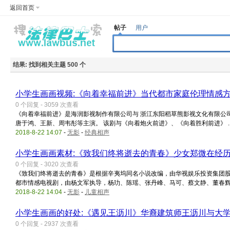
返回首页
帖子
用户
结果:
找到相关主题 500 个
小学生画画视频:《向着幸福前进》当代都市家庭伦理情感
0 个回复 - 3059 次查看
《向着幸福前进》是海润影视制作有限公司与 浙江东阳稻草熊影视文化有限公
唐于鸿、王新、周韦彤等主演。 该剧与《向着炮火前进》、《向着胜利前进》 ..
2018-8-22 14:07
-
无影
-
经典相声
小学生画画素材:《致我们终将逝去的青春》少女郑微在经
0 个回复 - 3020 次查看
《致我们终将逝去的青春》是根据辛夷坞同名小说改编，由华视娱乐投资集团
都市情感电视剧，由杨文军执导，杨玏、陈瑶、张丹峰、马可、蔡文静、董春辉、 
2018-8-22 14:04
-
无影
-
儿童相声
小学生画画的好处:《遇见王沥川》华裔建筑师王沥川与大
0 个回复 - 2937 次查看