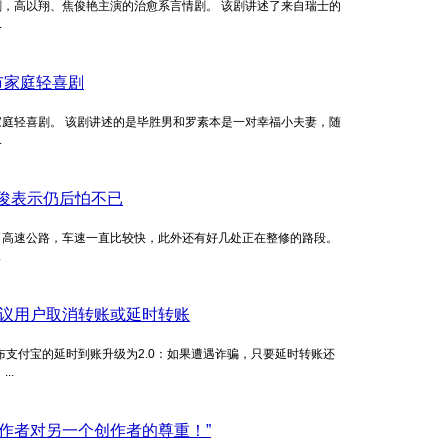
，高以翔、焦俊艳主演的治愈系言情剧。 该剧讲述了来自瑞士的
.
市家庭轻喜剧
庭轻喜剧。 该剧讲述的是毕胜男和罗素本是一对幸福小夫妻，随
.
俊表示仍后怕不已
了高速公路，车速一直比较快，此外还有好几处正在整修的路段。
.
议用户取消转账或延时转账
文宣布支付宝的延时到账升级为2.0：如果遭遇诈骗，只要延时转账还
..
作者对另一个创作者的尊重！”