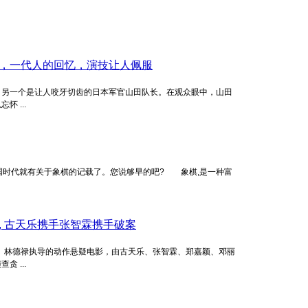
，一代人的回忆，演技让人佩服
，另一个是让人咬牙切齿的日本军官山田队长。在观众眼中，山田
 ...
战国时代就有关于象棋的记载了。您说够早的吧? 象棋,是一种富
 古天乐携手张智霖携手破案
监制、林德禄执导的动作悬疑电影，由古天乐、张智霖、郑嘉颖、邓丽
 ...