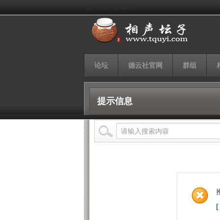
设为首页
收藏本站
论坛
德云社官网
群组
提示信息