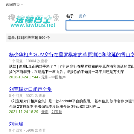
返回首页
帖子
用户
结果:
找到相关主题 500 个
杨少华相声:SUV穿行在星罗棋布的草原湖泊和绵延的雪山
1 个回复 - 10004 次查看
试驾 | 途观L真正的对手来了？ | Y车评 穿行在星罗棋布的草原湖泊和绵延
拔的不断攀升，在翻越下一座山后，迎接你的不知是一马平川还是万丈深 ...
2018-10-24 17:44
-
无影
-
中国相声
刘宝瑞对口相声全集
0 个回复 - 5021 次查看
《刘宝瑞对口相声全集》是一款Android平台的应用。 基本信息 软件名称 刘宝瑞对口相
介绍 2支持版本 折叠编辑本段应用介绍 刘宝瑞对口相声 ...
2021-11-24 18:29
-
无影
-
刘宝瑞
刘宝瑞
0 个回复 - 5906 次查看