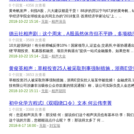
0 个回复 - 4356 次查看
黄奇帆发声，剑指A股，六大建议都是干货！ 88岁的厉以宁与67岁的黄奇帆，
学经济学院全球校友会共同主办的“2018复旦·首席经济学家论坛”上， ...
2018-10-22 15:16
-
无影
-
相声演员
德云社相声剧：这个周末，A股虽然休市但不平静，多项稳
0 个回复 - 3589 次查看
10大超强利好！有分析师喊反弹10%！国家领导人,证监会,交易所,中基协通
绕“早期投资、私募股权融资、项目并购退出”提供一站式金融服务。如果您有 ...
2018-10-22 15:14
-
无影
-
相声大全
黄俊英相声：草根投资25人被采取刑事强制措施，浙商E
0 个回复 - 3653 次查看
草根投资25人被采取刑事强制措施，浙商E贷实控人翁某华被批捕！ 金融虎讯 
技有限公司涉嫌非法吸收公众存款案的情况通报》称，该公司实际负贵人金忠栲 .
2018-10-22 15:11
-
无影
-
相声胡同
初中化学方程式|《双唱绕口令》文本 何云伟李菁
1 个回复 - 3388 次查看
何：您是相声演员 李：那没错 何：据说你们这个相声演员也有基本功 李：我们是四
这个说的方面，您都能说点什么呢？ 李：那说得太多了 何 ...
2018-8-17 16:00
-
无影
-
刘宝瑞