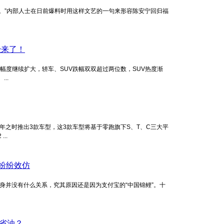
逢。”内部人士在日前爆料时用这样文艺的一句来形容陈安宁回归福
经来了！
幅度继续扩大，轿车、SUV跌幅双双超过两位数，SUV热度渐
..
21年之时推出3款车型，这3款车型将基于零跑旗下S、T、C三大平
..
也纷纷效仿
本身并没有什么关系，究其原因还是因为支付宝的“中国锦鲤”。十
省油？