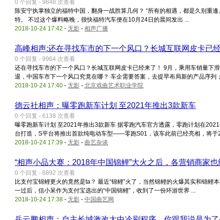
0 个回复 - 9848 次查看
陈安宁执掌独立的福特中国，翻身一战胜算几何？ “所有的相遇，都是久别重
特。 不过这个爆料略晚，很快福特汽车便在10月24日的晨间发出 ...
2018-10-24 17:42
-
无影
-
相声广播
高峰相声:还在寻找车市的下一个风口？长城互联网皮卡已
0 个回复 - 9964 次查看
还在寻找车市的下一个风口？长城互联网皮卡已经来了！ 9月，乘用车销量下滑
退，中国车市下一个风口究竟在哪？ 车企需要答案，去提早布局新的产品序列； .
2018-10-24 17:40
-
无影
-
北京戏曲艺术职业学院
德云社相声：曝零跑新车计划 至2021年推出3款新车
0 个回复 - 6138 次查看
曝零跑新车计划 至2021年推出3款新车 据零跑汽车官方透露，零跑计划在20
台打造，S平台将推出首款纯电动车型——零跑S01，该车此前已经亮相，将于2 .
2018-10-24 17:39
-
无影
-
曲艺杂谈
“相声小品大赛：2018年中国锦鲤”大火之后，各营销商家
0 个回复 - 6892 次查看
比支付宝锦鲤更火的竟然是ta？ 最近“锦鲤”火了，当然锦鲤的火爆其实和锦鲤
一过后，信小呆作为支付宝选出的“中国锦鲤”，收到了一份环游世界 ...
2018-10-24 17:38
-
无影
-
中国曲艺网
岳云鹏相声：自主长城激改大中冷刷程序，你跟我说是为了