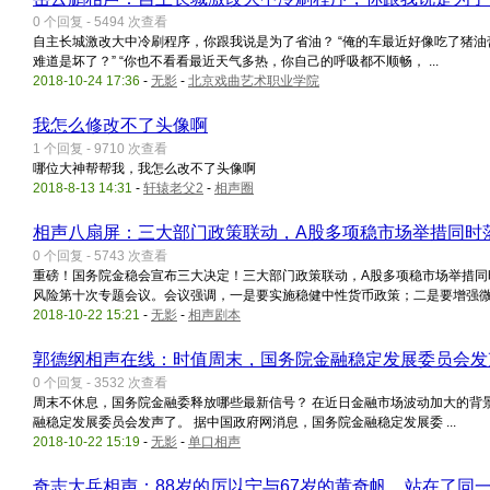
0 个回复 - 5494 次查看
自主长城激改大中冷刷程序，你跟我说是为了省油？ “俺的车最近好像吃了猪
难道是坏了？” “你也不看看最近天气多热，你自己的呼吸都不顺畅， ...
2018-10-24 17:36
-
无影
-
北京戏曲艺术职业学院
我怎么修改不了头像啊
1 个回复 - 9710 次查看
哪位大神帮帮我，我怎么改不了头像啊
2018-8-13 14:31
-
轩辕老父2
-
相声圈
相声八扇屏：三大部门政策联动，A股多项稳市场举措同时
0 个回复 - 5743 次查看
重磅！国务院金稳会宣布三大决定！三大部门政策联动，A股多项稳市场举措同时
风险第十次专题会议。会议强调，一是要实施稳健中性货币政策；二是要增强微 .
2018-10-22 15:21
-
无影
-
相声剧本
郭德纲相声在线：时值周末，国务院金融稳定发展委员会发
0 个回复 - 3532 次查看
周末不休息，国务院金融委释放哪些最新信号？ 在近日金融市场波动加大的背
融稳定发展委员会发声了。 据中国政府网消息，国务院金融稳定发展委 ...
2018-10-22 15:19
-
无影
-
单口相声
奇志大兵相声：88岁的厉以宁与67岁的黄奇帆，站在了同