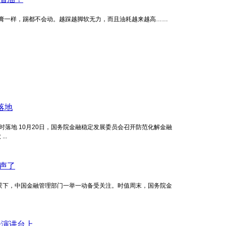
油膏一样，踢都不会动。越踩越脚软无力，而且油耗越来越高……
落地
落地 10月20日，国务院金融稳定发展委员会召开防范化解金融
..
声了
景下，中国金融管理部门一举一动备受关注。时值周末，国务院金
一演讲台上