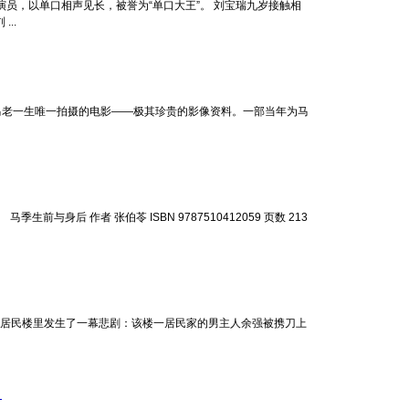
代演员，以单口相声见长，被誉为“单口大王”。 刘宝瑞九岁接触相
..
陆 马老一生唯一拍摄的电影——极其珍贵的影像资料。一部当年为马
与身后 作者 张伯苓 ISBN 9787510412059 页数 213
一栋居民楼里发生了一幕悲剧：该楼一居民家的男主人余强被携刀上
？