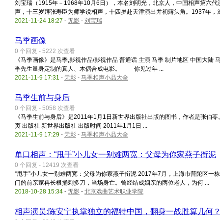
刘宝瑞（1915年－1968年10月6日），本名刘明光，北京人，中国相声第六
声，十三岁拜张寿臣为师学说相声，十四岁赴天津演出并初露头角。1937年，刘 .
2021-11-24 18:27
-
无影
-
刘宝瑞
马季画像
0 个回复 - 5222 次查看
《马季画像》是马季,影视作品/影视作品 普通话 主演 马季 制片地区 中国大
季先生量身定制的真人、木偶合成电影。 你见过年 ...
2021-11-9 17:31
-
无影
-
马季相声小品大全
马季生前与身后
0 个回复 - 5058 次查看
《马季生前与身后》是2011年1月1日新世界出版社出版的图书，作者是张伯苓。 马季生前
页 出版社 新世界出版社 出版时间 2011年1月1日 ...
2021-11-9 17:29
-
无影
-
马季相声小品大全
单口相声：“甩手”小儿女一别难两宽：父母为你家燕子衔泥
0 个回复 - 12419 次查看
“甩手”小儿女一别难两宽：父母为你家燕子衔泥 2017年7月，上海市普陀区
门的前亲家冉长根捅刺多刀，当场身亡。曾经结成姻亲的两位老人，为何 ...
2018-10-28 15:34
-
无影
-
北京戏曲艺术职业学院
相声演员:陈安宁执掌独立的福特中国，翻身一战胜算几何