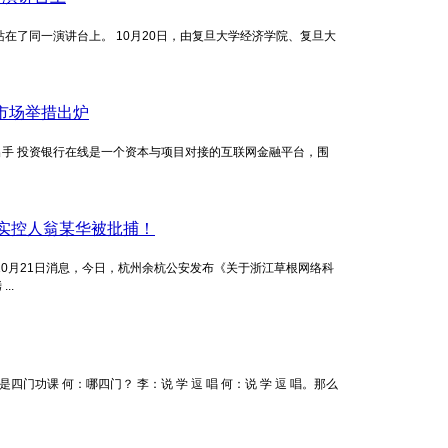
站在了同一演讲台上。 10月20日，由复旦大学经济学院、复旦大
市场举措出炉
通出手 投资银行在线是一个资本与项目对接的互联网金融平台，围
贷实控人翁某华被批捕！
10月21日消息，今日，杭州余杭公安发布《关于浙江草根网络科
..
门功课 何：哪四门？ 李：说 学 逗 唱 何：说 学 逗 唱。那么