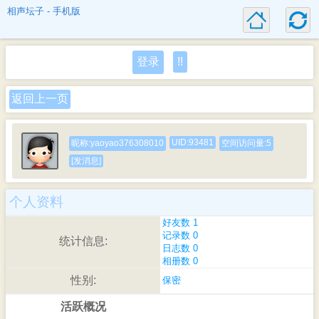
相声坛子 - 手机版
登录
!!
返回上一页
UID:93481
昵称:yaoyao376308010
空间访问量:5
[发消息]
个人资料
好友数 1
记录数 0
统计信息:
日志数 0
相册数 0
性别:
保密
活跃概况