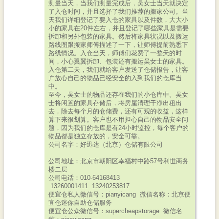
测量当天，当我们测量完成后，吴女士当天就决定
了入仓时间，并且选择了我们推荐的搬家公司。当
天我们详细登记了要入仓的家具以及件数，大大小
小的家具在20件左右，并且登记了哪些家具是需要
拆卸和另外包装的家具。然后将家具状况以及搬运
路线图跟搬家师傅描述了一下，让师傅提前熟悉下
路线情况。入仓当天，师傅们花费了一整天的时
间，小心翼翼拆卸、包装还有搬运吴女士的家具。
入仓第二天，我们就给客户发送了仓储报告，让客
户放心自己的物品已经安全的入到我们的仓库当
中。
至今，吴女士的物品还存在我们的小仓库中。吴女
士将闲置的家具存储后，将房屋清理干净出租出
去，除去每个月的仓储费，还有可观的收益，这样
算下来很划算。客户也不用担心自己的物品安全问
题，因为我们的仓库是有24小时监控，每个客户的
物品都是独立存放的，安全可靠。
公司名字：好迅达（北京）仓储有限公司
公司地址：北京市朝阳区幸福村中路57号利世商务
楼二层
公司电话：010-64168413
13260001411 13240253817
便宜仓私人微信号：pianyicang 微信名称：北京便
宜仓迷你自助仓储服务
便宜仓公众微信号：supercheapstorage 微信名