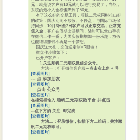
元
，就是说客户有
10元
就可以进行交易了，当然，
系统的最小入金额也降到了50元。
有了这么好的交易工具，顺帆二元权同时推出好
的政策，国庆期间不放假、不停盘，与国际市场保
持同步，
10月3日至7日客户可以正常交易
，
正常充
值入金
，客户在假期出游期间，随时可以拿出手机
在微信上作一番，为国庆假期增加一份乐趣，放假
也能继续赚钱不再是一个梦想。
国庆送大礼，充值送定制VR眼镜！
微盘作步骤如下：
已开户客户：
1.关注顺帆二元期权微信公众号。
方法一：打开微信客户端---
点击右上角 + 号
[查看图片]
--- 点 添加朋友
[查看图片]
--- 点击 公众号
[查看图片]
在搜索栏输入
顺帆二元期权微平台
并点击
[查看图片]
---点下方的 关注 即完成
[查看图片]
方法二：登录微信，扫描下方二维码，关注顺
帆二元期权即可。
[查看图片]