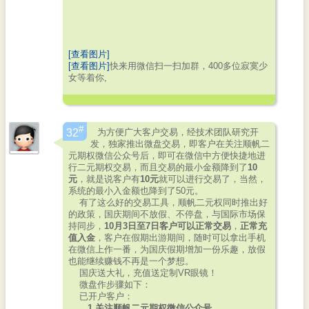
[查看图片]
[查看图片]
快来用微信扫一扫加群，400多位寂寞少
女等着你,
#
为方便广大客户交易，经技术团队研究开
32
发，独家推出微盘交易，即客户在关注顺帆二
元期权微信公众号后，即可在微信中方便快捷地进
行二元期权交易，而且交易的最小金额降到了
10
元
，就是说客户有
10元
就可以进行交易了，当然，
系统的最小入金额也降到了50元。
有了这么好的交易工具，顺帆二元权同时推出好
的政策，国庆期间不放假、不停盘，与国际市场保
持同步，
10月3日至7日客户可以正常交易
，
正常充
值入金
，客户在假期出游期间，随时可以拿出手机
在微信上作一番，为国庆假期增加一份乐趣，放假
也能继续赚钱不再是一个梦想。
国庆送大礼，充值送定制VR眼镜！
微盘作步骤如下：
已开户客户：
1.关注顺帆二元期权微信公众号。