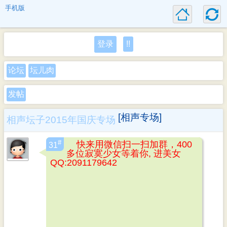
手机版
登录
!!
论坛
坛儿肉
发帖
[相声专场]
相声坛子2015年国庆专场
#
快来用微信扫一扫加群，400
31
多位寂寞少女等着你, 进美女
QQ:2091179642