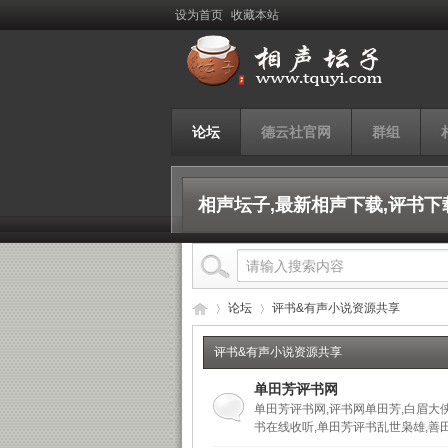
设为首页
收藏本站
论坛
德云社官网
群组
相声坛子,最新相声下载,评书下
论坛
评书&有声小说资源共享
评书&有声小说资源共享
单田芳评书网
相
»
›
单田芳评书网,评书网单田芳,白眉大
书在线收听,单田芳评书乱世枭雄,善