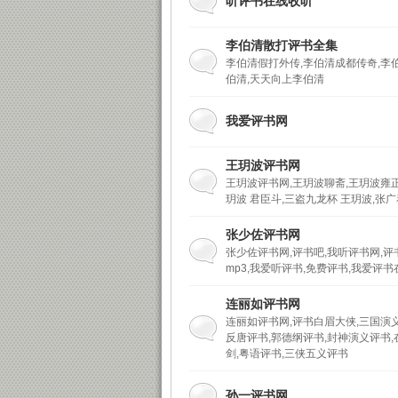
听评书在线收听
李伯清散打评书全集
李伯清假打外传,李伯清成都传奇,李伯
伯清,天天向上李伯清
子
我爱评书网
王玥波评书网
王玥波评书网,王玥波聊斋,王玥波雍
玥波 君臣斗,三盗九龙杯 王玥波,张
张少佐评书网
张少佐评书网,评书吧,我听评书网,评
mp3,我爱听评书,免费评书,我爱评
连丽如评书网
连丽如评书网,评书白眉大侠,三国演义
反唐评书,郭德纲评书,封神演义评书,
剑,粤语评书,三侠五义评书
孙一评书网