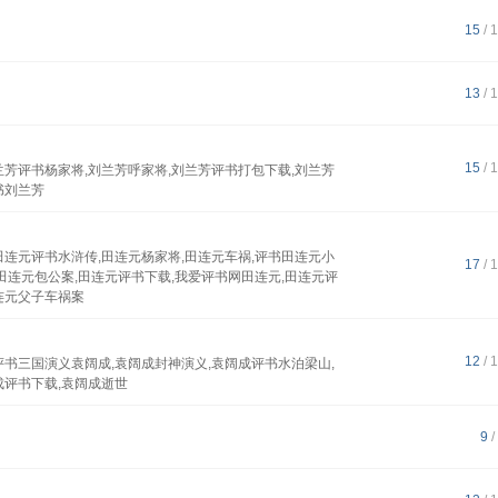
15
/ 
13
/ 
15
/ 
兰芳评书杨家将,刘兰芳呼家将,刘兰芳评书打包下载,刘兰芳
书刘兰芳
田连元评书水浒传,田连元杨家将,田连元车祸,评书田连元小
17
/ 
,田连元包公案,田连元评书下载,我爱评书网田连元,田连元评
连元父子车祸案
12
/ 
评书三国演义袁阔成,袁阔成封神演义,袁阔成评书水泊梁山,
成评书下载,袁阔成逝世
9
/