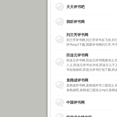
天天评书吧
我听评书网
刘兰芳评书网
声
刘兰芳评书网,刘兰芳评书岳飞传,刘
评书mp3下载,我爱评书网刘兰芳,平
田连元评书网
田连元评书网,田连元评书隋唐演义,
八义,田连元评书水浒传,田连元儿子
书在线收听,田连元评书打包下载,田
袁阔成评书网
袁阔成评书网,袁阔成评书三国演义,
袁阔成吧,袁阔成三国演义mp3,袁阔
坛
中国评书网