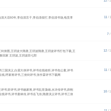
12
/ 
11
/ 
清大话60年,李伯清言子,李伯清假打,李伯清书场,电竞李
7
/
12
/ 
正剑侠图,王玥波大隋唐,王玥波隋唐,王玥波评书打包下载,王
广泰回家 王玥波,王玥波田七郎
11
/ 
书三国演义,白眉大侠评书,评书在线收听,评书包公案,评书
书在线,呼家将评书,三侠剑评书,张作霖评书下载网
评书,听评书,评书杨家将,评书乱世枭雄,水浒传评书,薛刚
10
/ 
在线评书,评书童林传,评书岳飞传,隋唐演义评书,评书三侠
11
/ 