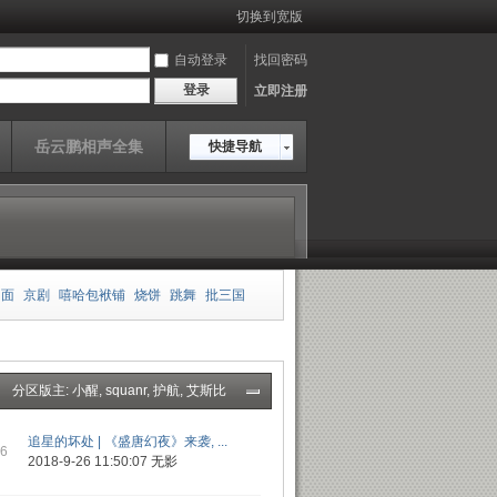
切换到宽版
自动登录
找回密码
登录
立即注册
岳云鹏相声全集
快捷导航
相面
京剧
嘻哈包袱铺
烧饼
跳舞
批三国
板
郭德纲
王玥波
雍正剑侠图
皮凤山发财
分区版主:
小醒
,
squanr
,
护航
,
艾斯比
传
岳云鹏
老老年
追星的坏处 | 《盛唐幻夜》来袭, ...
16
2018-9-26 11:50:07
无影