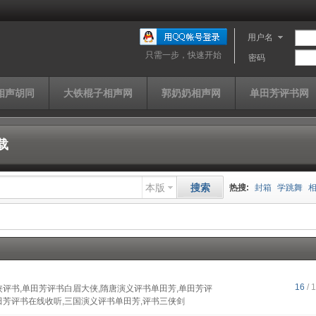
用户名
只需一步，快速开始
密码
相声胡同
大铁棍子相声网
郭奶奶相声网
单田芳评书网
载
本版
搜索
热搜:
封箱
学跳舞
山西家信
同仁堂
快
单田芳
曹云金
济公
16
/ 
侠评书,单田芳评书白眉大侠,隋唐演义评书单田芳,单田芳评
田芳评书在线收听,三国演义评书单田芳,评书三侠剑