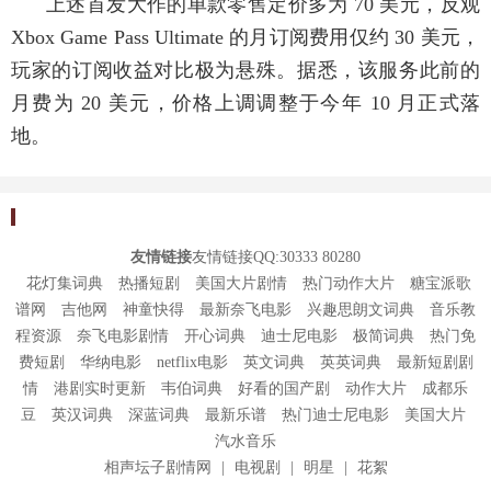
上述首发大作的单款零售定价多为 70 美元，反观
Xbox Game Pass Ultimate 的月订阅费用仅约 30 美元，
玩家的订阅收益对比极为悬殊。据悉，该服务此前的
月费为 20 美元，价格上调调整于今年 10 月正式落
地。
友情链接
友情链接QQ:30333 80280
花灯集词典
热播短剧
美国大片剧情
热门动作大片
糖宝派歌
谱网
吉他网
神童快得
最新奈飞电影
兴趣思朗文词典
音乐教
程资源
奈飞电影剧情
开心词典
迪士尼电影
极简词典
热门免
费短剧
华纳电影
netflix电影
英文词典
英英词典
最新短剧剧
情
港剧实时更新
韦伯词典
好看的国产剧
动作大片
成都乐
豆
英汉词典
深蓝词典
最新乐谱
热门迪士尼电影
美国大片
汽水音乐
相声坛子剧情网
|
电视剧
|
明星
|
花絮