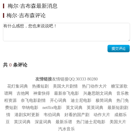
梅尔·吉布森最新消息
年，执导个人首部电影《无脸的男人》，并在片中饰演被毁容的
1993
梅尔·吉布森评论
男老师 。
1994
年，与朱迪·福斯特共同主演西部冒险电影《赌侠马华力》，在片
中饰演机智聪明的职业赌徒 。
年，自导自演古装电影《勇敢的
1995
心》，并在片中饰演与英格兰统治者不屈不挠斗争的苏格兰起义领袖
威廉·华莱士，该片获得第
届奥斯卡金像奖最佳影片奖，他凭借该片
68
入围第
届美国金球奖
最佳导演
奖 ，获得第
届奥斯卡金像奖最佳
53
68
共
0
条评论
导演奖 。
1996
年，为动画电影《风中奇缘》中的约瀚·史密斯配音 ；同年，与
友情链接
友情链接QQ:30333 80280
蕾妮·罗素、德尔罗伊·林多联合主演动作惊悚电影《赎金风暴》，在
花灯集词典
热播短剧
美国大片剧情
热门动作大片
糖宝派歌
谱网
吉他网
神童快得
最新奈飞电影
兴趣思朗文词典
音乐教
片中饰演打拼多年的美国协力航空公司总裁汤姆，他凭借该片入围第
程资源
奈飞电影剧情
开心词典
迪士尼电影
极简词典
热门免
届美国金球奖剧情类最佳男主角奖 。
54
费短剧
华纳电影
netflix电影
英文词典
英英词典
最新短剧剧
1997
年，与朱莉娅·罗伯茨、帕特里克·斯图尔特联袂主演爱情悬疑电
情
港剧实时更新
韦伯词典
好看的国产剧
动作大片
成都乐
影《连锁阴谋》，他在片中饰演在纽约开出租车为生的杰里·弗莱彻；
豆
英汉词典
深蓝词典
最新乐谱
热门迪士尼电影
美国大片
汽水音乐
月，由其参演的家庭奇幻电影《精灵传奇》上映。
年，由其主
10
1998