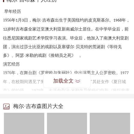
早年经历
1956
年
月
日，梅尔·吉布森出生于美国纽约的皮克斯基尔。
年，
1
3
1968
岁时吉布森全家迁至澳大利亚新南威尔士居住。在中学毕业后，前
12
往悉尼国家戏剧艺术学院学习表演。毕业后，他加入了南澳大利亚剧
团，演出过莎士比亚的戏剧以及塞缪尔·贝克特的荒诞剧《等待戈
多》、阿瑟·米勒的戏剧《推销员之死》 。
演艺经历
1976
年，在舞台剧《罗密欧与朱丽叶》中出演男主人公罗密欧。
1977
加载全文
年，在校期间遇见了朱迪·戴维斯，并应邀参加了其处女作《夏日城
市》的拍摄 。
年，主演由乔治·米勒执导的科幻电影《疯狂的麦
1979
克斯》，他在片中饰演性格冷峻的公路警察麦斯；同年，由其主演的
梅尔·吉布森图片大全
爱情电影《蒂姆爱我》上映，他凭借该片获得澳大利亚萨姆奖最佳男
主角奖 。
1981
年，与马克·李合作主演战争冒险电影《加里波利》 ，他凭借该