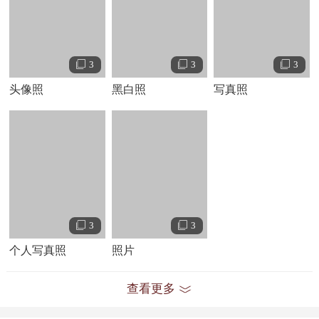
片获得澳大利亚萨姆奖最佳男主角奖；
月
日，与布鲁斯·斯宾斯、
12
24
弗农·威尔斯联合主演的科幻动作电影《疯狂的麦克斯
》上映 。
2
1983
年，与西格妮·韦弗搭档主演爱情战争电影《危险年代》，他在片
中饰演被电视台派往进行采访调查的记者盖伊 。
年，与安东尼·
3
3
1984
3
霍普金斯、劳伦斯·奥利弗联袂主演冒险电影《叛舰喋血记》，在片中
头像照
黑白照
写真照
饰演基督教徒弗莱切；
月，由其出演的剧情电影《怒河春醒》上
12
映。
1985
年，由其主演的电影《疯狂的麦克斯
》上映 。
年，与丹尼
3
1987
·格洛弗共同主演动作喜剧电影《致命武器》，在片中饰演协助罗杰的
警局派遣瑞格；同年，由其主演的电影《致命武器
》上映 。
2
1990
年，创办电影制片公司
；同年，与格伦·克洛斯、阿
ICON Productions
3
3
兰·贝茨联合主演爱情电影《哈姆雷特》，在片中饰演丹麦王子哈姆雷
个人写真照
照片
特。
1992
年，与杰米·李·柯蒂斯共同主演科幻爱情电影《天荒情未了》，
查看更多
在片中饰演空军飞行员丹尼尔；同年，主演由理查德·唐纳执导的电影
《致命武器
》，他凭借该片入围第
届
电影奖最性感男演员奖。
3
2
MTV