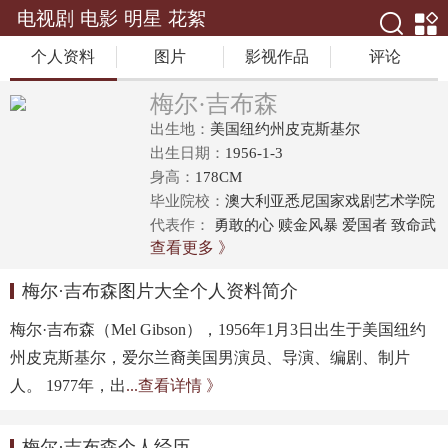
电视剧
电影
明星
花絮
个人资料
图片
影视作品
评论
梅尔·吉布森
出生地：
美国纽约州皮克斯基尔
出生日期：
1956-1-3
身高：
178CM
毕业院校：
澳大利亚悉尼国家戏剧艺术学院
代表作：
勇敢的心 赎金风暴 爱国者 致命武
查看更多 》
器 耶稣受难记 启示录 敢死队3 血战钢锯岭
梅尔·吉布森图片大全个人资料简介
梅尔·吉布森（Mel Gibson），1956年1月3日出生于美国纽约
州皮克斯基尔，爱尔兰裔美国男演员、导演、编剧、制片
人。 1977年，出
...查看详情 》
梅尔·吉布森个人经历