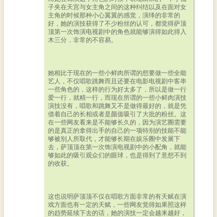
子夹在天宫与女主角之间的这种纠结以及在面对女
主角的时候那种小心翼翼的感觉，演绎的非常的
好，她的演技获得了不少粉丝的认可，都觉得萨顶
顶第一次饰演电视剧中的角色就能够演得如此得入
木三分，非常的不容易。
她相比于现在的一些小鲜肉所谓的想要做一些全能
艺人，不仅唱歌跳舞而且还要在电影电视剧中客串
一些角色的，这样的行为好太多了，所以是做一行
爱一行，就精一行，而现在所谓的一些小鲜肉演技
演技没有，唱歌和跳舞又不是做得最好的，就是凭
借着自己的长相或者是颜值吸引了大批的粉丝。这
在一些网友看来是不能够长久的，因为演艺圈需要
的是真正的拿得出手的自己的一项特别的技能不能
够被别人所取代，才能够长期在娱乐圈中发展下
去，萨顶顶在第一次饰演电视剧中的小配角，就能
够如此的吸引观众们的眼球，也是得到了意想不到
的收获。
这也说明萨顶顶不仅在唱歌方面非常的有天赋在演
戏方面也有一定的天赋，一些网友觉得如果照这样
的趋势延续下去的话，她的演技一定会越来越好，