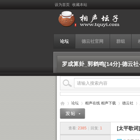
设为首页
收藏本站
论坛
德云社官网
群组
罗成算卦_郭鹤鸣[14分]-德云
论坛
相声在线 相声下载
德云社
[太平歌词]
查看:
2385
|
回复:
1
相
›
›
›
›