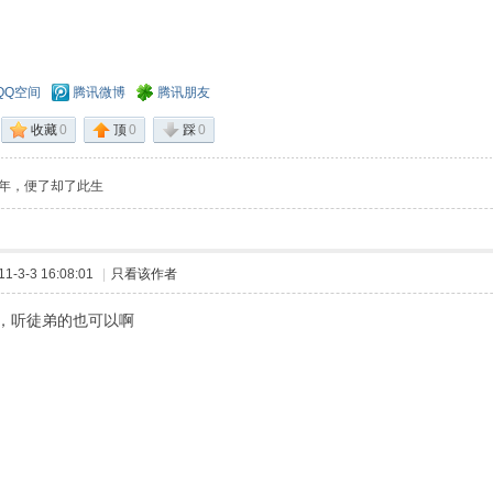
QQ空间
腾讯微博
腾讯朋友
收藏
0
顶
0
踩
0
年，便了却了此生
-3-3 16:08:01
|
只看该作者
，听徒弟的也可以啊