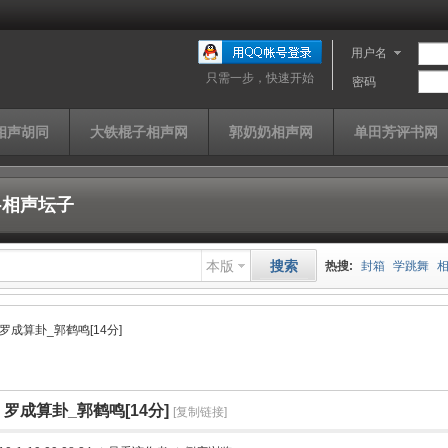
用户名
只需一步，快速开始
密码
相声胡同
大铁棍子相声网
郭奶奶相声网
单田芳评书网
社-相声坛子
本版
搜索
热搜:
封箱
学跳舞
山西家信
同仁堂
快
罗成算卦_郭鹤鸣[14分]
单田芳
曹云金
济公
罗成算卦_郭鹤鸣[14分]
[复制链接]