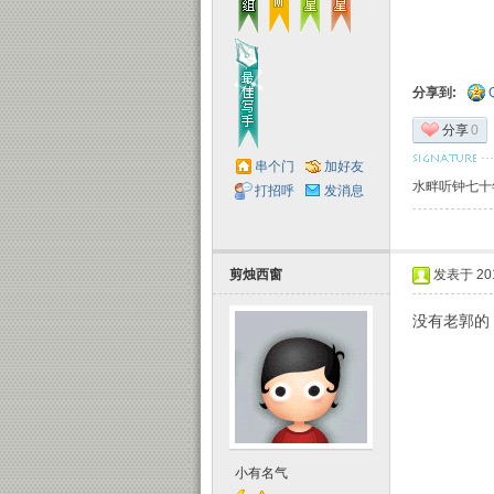
分享到:
分享
0
子
串个门
加好友
水畔听钟七十
打招呼
发消息
剪烛西窗
发表于 2011
没有老郭的
小有名气