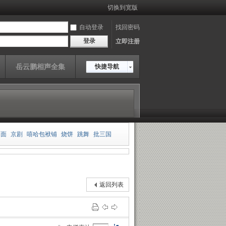
切换到宽版
自动登录
找回密码
登录
立即注册
岳云鹏相声全集
快捷导航
相面
京剧
嘻哈包袱铺
烧饼
跳舞
批三国
板
郭德纲
王玥波
雍正剑侠图
皮凤山发财
传
岳云鹏
老老年
返回列表