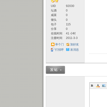
UID
92030
坛酒
0
咸菜
0
馒头
0
包子
115
分享
0
在线时间
41 小时
注册时间
2011-3-3
串个门
加好友
打招呼
发消息