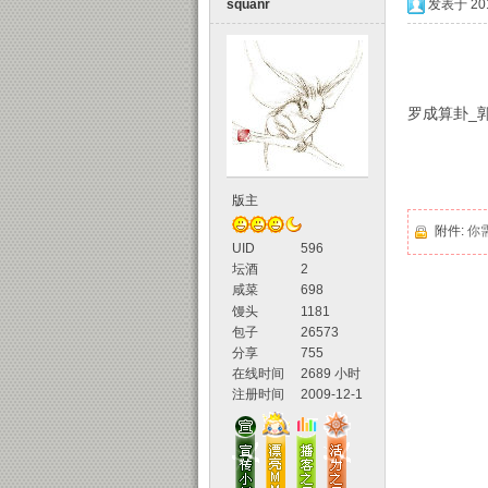
squanr
发表于 2010
罗成算卦_郭
声
版主
附件:
你
UID
596
坛酒
2
咸菜
698
馒头
1181
包子
26573
分享
755
在线时间
2689 小时
注册时间
2009-12-1
坛