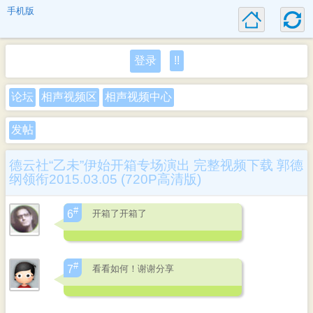
手机版
登录
!!
论坛
相声视频区
相声视频中心
发帖
德云社“乙未”伊始开箱专场演出 完整视频下载 郭德
纲领衔2015.03.05 (720P高清版)
#
开箱了开箱了
6
#
看看如何！谢谢分享
7