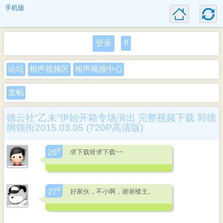
手机版
登录
!!
论坛
相声视频区
相声视频中心
发帖
德云社“乙未”伊始开箱专场演出 完整视频下载 郭德
纲领衔2015.03.05 (720P高清版)
#
求下载呀求下载~~
26
#
好家伙，不小啊，谢谢楼主。
27