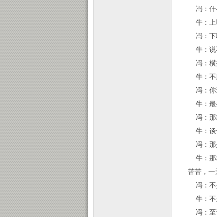
冯：什
牛：上联
冯：下
牛：说
冯：横
牛：不
冯：你
牛：最要
冯：那
牛：谈
冯：那
牛：那就
苦苦，一
冯：不
牛：不
冯：至