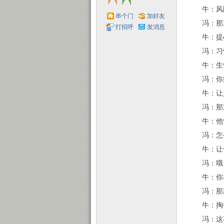
牛：风
串个门
加好友
冯：那
打招呼
发消息
牛：提
冯：习
子
牛：生
冯：你
牛：让
冯：那
牛：他管
冯：怎
牛：让
冯：哦
牛：你看
冯：那应
牛：掏
冯：这