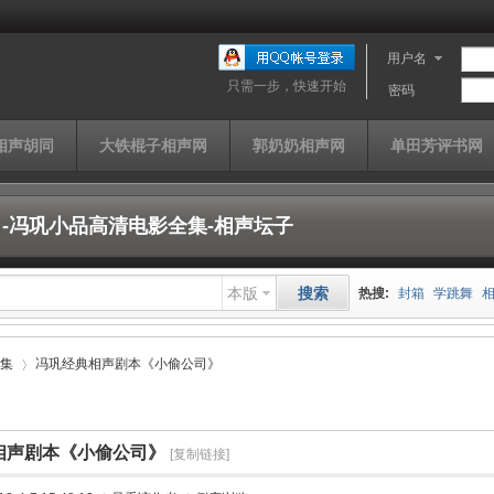
用户名
只需一步，快速开始
密码
相声胡同
大铁棍子相声网
郭奶奶相声网
单田芳评书网
-冯巩小品高清电影全集-相声坛子
本版
搜索
热搜:
封箱
学跳舞
山西家信
同仁堂
快
集
冯巩经典相声剧本《小偷公司》
单田芳
曹云金
济公
相声剧本《小偷公司》
[复制链接]
›