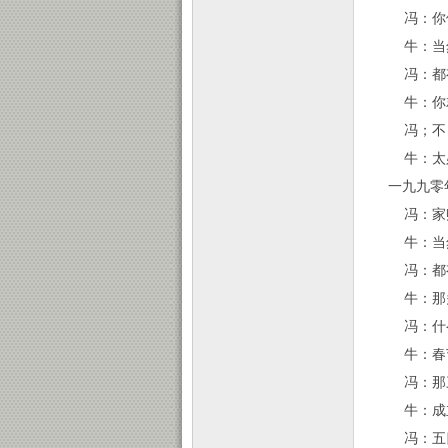
冯：你
牛：当然
冯：都
牛：你就
冯；不，
牛：太必
一九九零
冯：家
牛：当然
冯：都
牛：那多
冯：什
牛：春节
冯：那
牛：成
冯：五