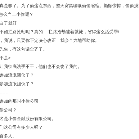
是够了。为了偷这点东西，整天窝窝囔囔偷偷缩缩。颤颤惊惊，偷偷摸
怎么当上小偷呢？
白了就好
如拦路抢劫呢？真的， 拦路抢劫逮着就毙，省得这么活受罪/.
我说，只要你下定决心改正，我会全力地帮助你。
先生，有这句话全齐了。
不是>
我彻底洗手不干，他们也不会饶了我的。
参加流氓团伙了？
参加流氓团伙了？
---
参加的那叫小偷公司
偷公司？
是小偷金融股份有限公司。
们这公司有多少人呀？
百多人。