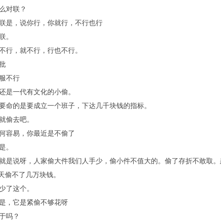
么对联？
是，说你行，你就行，不行也行
联。
不行，就不行，行也不行。
批
服不行
还是一代有文化的小偷。
命的是要成立一个班子，下达几千块钱的指标。
就偷去吧。
何容易，你最近是不偷了
是。
是说呀，人家偷大件我们人手少，偷小件不值大的。偷了存折不敢取。
天偷不了几万块钱。
少了这个。
是，它是紧偷不够花呀
于吗？