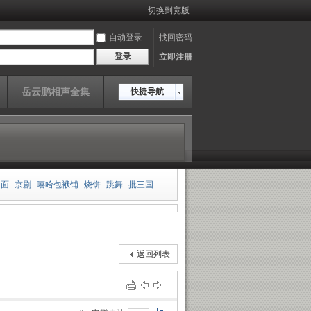
切换到宽版
自动登录
找回密码
登录
立即注册
岳云鹏相声全集
快捷导航
相面
京剧
嘻哈包袱铺
烧饼
跳舞
批三国
板
郭德纲
王玥波
雍正剑侠图
皮凤山发财
传
岳云鹏
老老年
返回列表