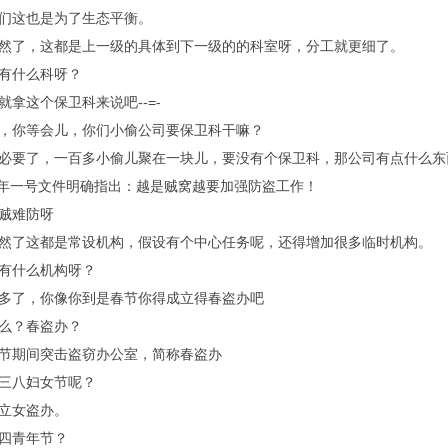
们这也是为了生态平衡。
了，这都是上一级的具体到下一级的的科室呀，分工就更细了。
有什么科呀？
拿这个保卫科来说吧--=-
你等会儿，你们小偷公司要保卫科干嘛？
要了，一百多小偷儿聚在一块儿，要没有个保卫科，那公司有点什么东
年一号文件明确指出：越是贼窝越要加强防盗工作！
贼难防呀
了这都是常设机构，假设有个中心任务呢，还得增加很多临时机构。
有什么机构呀？
了，你像你到是春节你得成立得春盗办吧
么？春盗办？
期间突击盗窃办公室，简称春盗办
三八妇女节呢？
立女盗办。
四青年节？