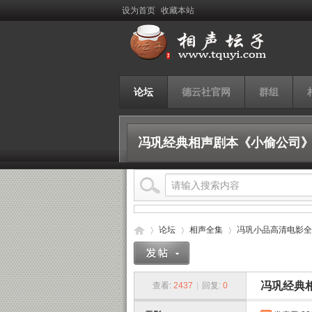
设为首页
收藏本站
论坛
德云社官网
群组
冯巩经典相声剧本《小偷公司》
论坛
相声全集
冯巩小品高清电影全
冯巩经典
查看:
2437
|
回复:
0
相
›
›
›