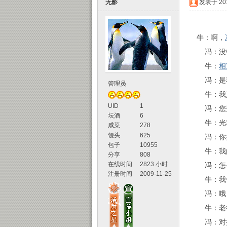
无影
发表于 2018
牛：啊，
冯：没
牛：
相
冯：是
管理员
声
牛：我
UID
1
冯：您
坛酒
6
牛：光动
咸菜
278
馒头
625
冯：你打
包子
10955
牛：我
分享
808
在线时间
2823 小时
冯：怎
注册时间
2009-11-25
牛：我们
坛
冯：哦
牛：老
冯：对