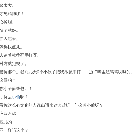
险太大。
才见精神哪！
心掉胆。
惯了就好。
怕人逮着。
躲得快点儿。
人逮着就往死里打呀。
对方就犯规了。
你那个。就前几天6个小伙子把我吊起来打，一边打嘴里还骂骂咧咧的
么骂的？
你小子偷钱包儿！
，你是
小偷
呀？
你这么有文化的人说出话来这么难听，什么叫小偷呀？
该叫你----
包儿的！
不一样吗这个？