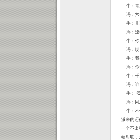
牛：青
冯：六
牛：儿
冯：逢
牛：你甭
冯：哎
牛：我
冯：你
牛：千万
冯：谁
牛： 侯
冯：同志
牛：不干
派来的还
一个不出
幅对联，