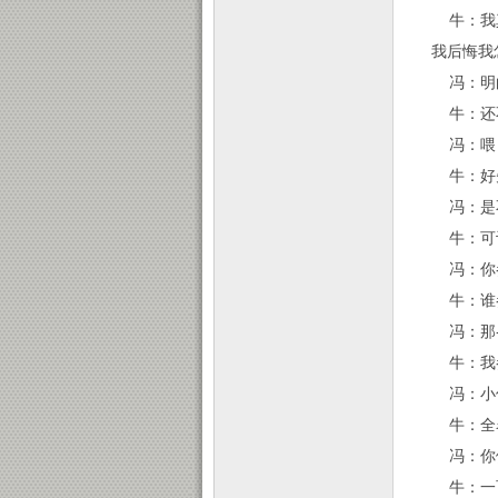
牛：我真
我后悔我
冯：明
牛：还不
冯：喂，
牛：好
冯：是
牛：可让
冯：你
牛：谁
冯：那---
牛：我
冯：小
牛：全名
冯：你
牛：一