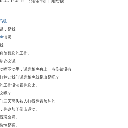
-4-7 15:48:12
|
只看该作者
|
倒序浏览
冯巩
错，是我
声
演员
我
真羡慕您的工作。
别这么说
嘴不动手，说完相声身上一点伤都没有
算让我们说完相声就见血是吧？
的工作没法跟你您比。
么呢？
三天两头被人打得鼻青脸肿的
，你参加了拳击运动。
得玩命呀。
抗性是强。