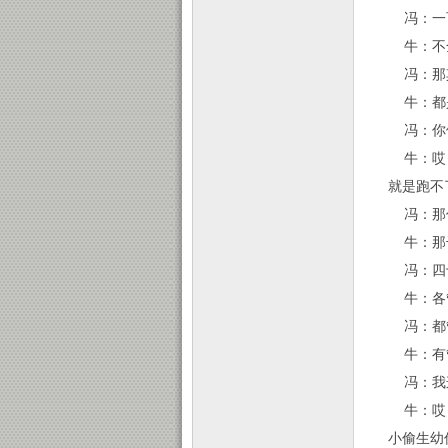
冯：一
牛：不全
冯：那
牛：都
冯：你
牛：哎，
就是跑不
冯：那
牛：那干
冯：四
牛：各
冯：都
牛：有管
冯：我这
牛：哎，
小偷生幼