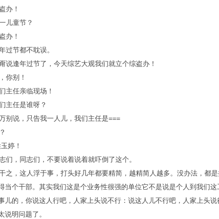
盗办！
一儿童节？
盗办！
年过节都不耽误。
说逢年过节了，今天综艺大观我们就立个综盗办！
，你别！
们主任亲临现场！
们主任是谁呀？
别说，只告我一人儿，我们主任是===
？
玉婷！
们，同志们，不要说着说着就吓倒了这个。
之，这人浮于事，打头好几年都要精简，越精简人越多。没办法，都是
得当个干部。其实我们这是个业务性很强的单位它不是说是个人到我们这
事儿的，你说这人行吧，人家上头说不行：说这人儿不行吧，人家上头说
太说明问题了。