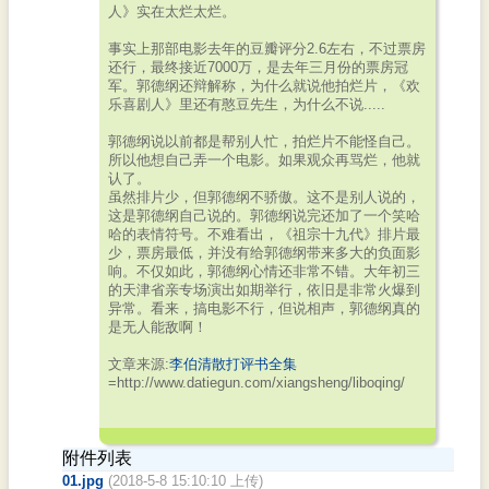
人》实在太烂太烂。
事实上那部电影去年的豆瓣评分2.6左右，不过票房
还行，最终接近7000万，是去年三月份的票房冠
军。郭德纲还辩解称，为什么就说他拍烂片，《欢
乐喜剧人》里还有憨豆先生，为什么不说.....
郭德纲说以前都是帮别人忙，拍烂片不能怪自己。
所以他想自己弄一个电影。如果观众再骂烂，他就
认了。
虽然排片少，但郭德纲不骄傲。这不是别人说的，
这是郭德纲自己说的。郭德纲说完还加了一个笑哈
哈的表情符号。不难看出，《祖宗十九代》排片最
少，票房最低，并没有给郭德纲带来多大的负面影
响。不仅如此，郭德纲心情还非常不错。大年初三
的天津省亲专场演出如期举行，依旧是非常火爆到
异常。看来，搞电影不行，但说相声，郭德纲真的
是无人能敌啊！
文章来源:
李伯清散打评书全集
=http://www.datiegun.com/xiangsheng/liboqing/
附件列表
01.jpg
(2018-5-8 15:10:10 上传)