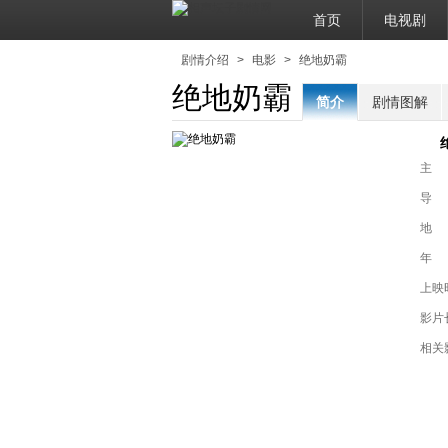
首页
电视剧
剧情介绍
>
电影
>
绝地奶霸
绝地奶霸
简介
剧情图解
主
导
地
年
上映
影片
相关