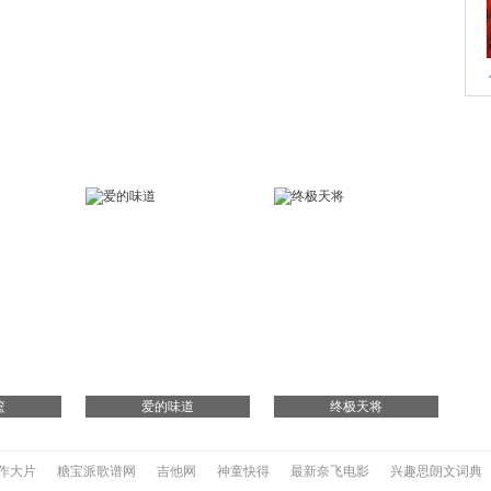
篮
爱的味道
终极天将
作大片
糖宝派歌谱网
吉他网
神童快得
最新奈飞电影
兴趣思朗文词典