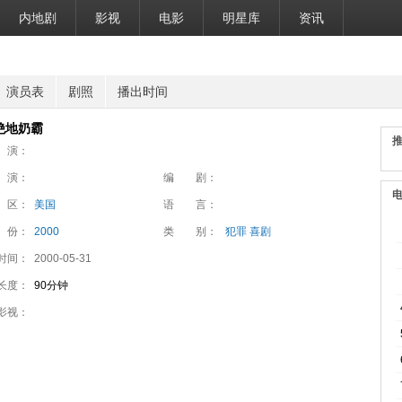
内地剧
影视
电影
明星库
资讯
演员表
剧照
播出时间
绝地奶霸
 演：
 演：
编 剧：
 区：
美国
语 言：
 份：
2000
类 别：
犯罪 喜剧
时间：
2000-05-31
长度：
90分钟
影视：