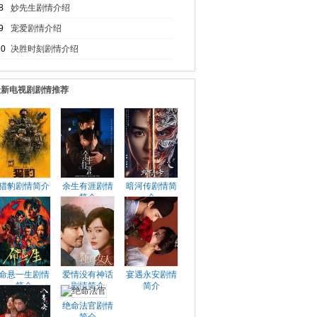
8
妙先生剧情介绍
9
宠爱剧情介绍
10
决胜时刻剧情介绍
最新电视剧剧情推荐
猎豹剧情简介
余生有涯剧情
暗河传剧情简
简介
介
命悬一生剧情
爱情没有神话
宴遇永安剧情
简介
剧情简介
简介
绝命法官剧情