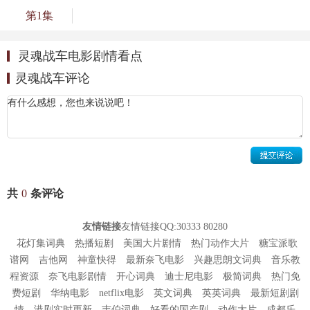
第1集
灵魂战车电影剧情看点
灵魂战车评论
共
0
条评论
友情链接
友情链接QQ:30333 80280
花灯集词典
热播短剧
美国大片剧情
热门动作大片
糖宝派歌
谱网
吉他网
神童快得
最新奈飞电影
兴趣思朗文词典
音乐教
程资源
奈飞电影剧情
开心词典
迪士尼电影
极简词典
热门免
费短剧
华纳电影
netflix电影
英文词典
英英词典
最新短剧剧
情
港剧实时更新
韦伯词典
好看的国产剧
动作大片
成都乐