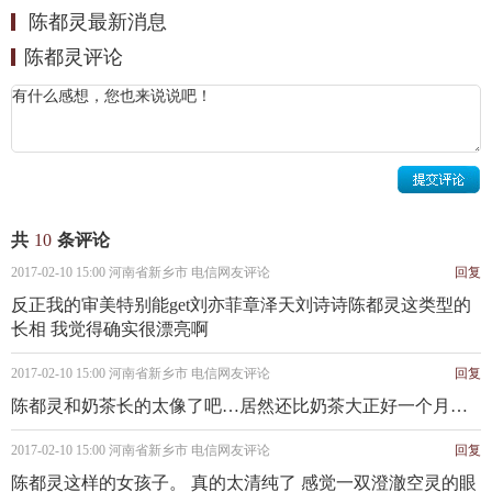
陈都灵最新消息
陈都灵个人资料简介 陈都灵参演电视剧《求婚大作战》
陈都灵评论
剧照
陈都灵媒体评价：
在2013年的Facejoking全国校花校草评选中，陈都灵凭借
清秀的外表和身上散发出的书卷气被诸多网友推到了“女神排
行榜”冠军的位置。随后，陈都灵的私照在网上热传，其清纯
甜美的样貌获得一片称赞。电影《左耳》中，陈都灵的打扮
共
10
条评论
也相当低调，很符合苏有朋形容的美好恬静。生活中的她除
2017-02-10 15:00 河南省新乡市 电信网友评论
回复
了清纯，就是朴素与美丽。（深圳晚报、金陵晚报、凤凰教
反正我的审美特别能get刘亦菲章泽天刘诗诗陈都灵这类型的
育评）
长相 我觉得确实很漂亮啊
2017-02-10 15:00 河南省新乡市 电信网友评论
回复
陈都灵和奶茶长的太像了吧…居然还比奶茶大正好一个月… ​
2017-02-10 15:00 河南省新乡市 电信网友评论
回复
陈都灵这样的女孩子。 真的太清纯了 感觉一双澄澈空灵的眼