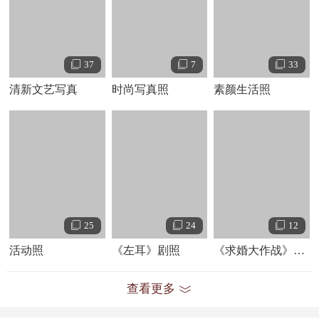
2014年8月，陈都灵在厦门拍摄
苏有朋
导演的《
左耳
》，
饰演的角色是17岁的李珥，因左耳失聪被称作“小耳朵”。这
也是她首次担任电影女主角。这部电影取自于青春文学作家
37
7
33
饶雪漫的小说，于8月11日正式在集美大学财经学院开拍。
清新文艺写真
时尚写真照
素颜生活照
2015年3月10日，电影《左耳》在京举办首场全阵容发布
会，陈都灵亮相。4月14日，陈都灵同
欧豪
，与导演苏有朋和
主题曲演唱者
赵薇
一同现身《左耳》电影主题曲发布会。4月
17日，陈都灵、欧豪、胡夏、
段博文
、
关晓彤
、
马思纯
一同
亮相湖南卫视《快乐大本营》。7月客串网络剧《会痛的十七
岁》饰演李婉莹。
25
24
12
2016年1月23日 ，电影《双生》开机；3月8日，在2015年
活动照
《左耳》剧照
《求婚大作战》剧照
中国网红排行榜中排名第43名。11月，陈都灵出演的校园爱
情剧《
求婚大作战
》开机。
查看更多