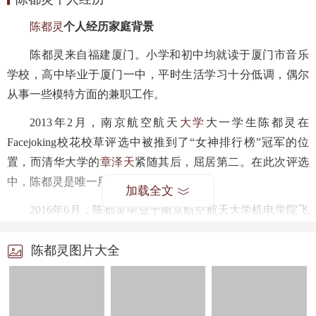
陈都灵
个人经历家庭背景
陈都灵来自福建厦门。小学和初中均就读于厦门市音乐
学校，高中毕业于厦门一中，平时生活学习十分低调，偶尔
从事一些模特方面的兼职工作。
2013年2月，南京航空航天
大学
大一学生陈都灵在
Facejoking校花校草评选中被推到了“女神排行榜”冠军的位
置，而清华大学的
章泽天
紧随其后，屈居第二。在此次评选
中，陈都灵是唯一用证件照评比的女生。
加载全文
2016年6月，陈都灵毕业于南京航空航天大学机电学院飞
行器制造与工程专业。
陈都灵图片大全
陈都灵个人资料简介 陈都灵清纯毕业照片
陈都灵演绎经历：