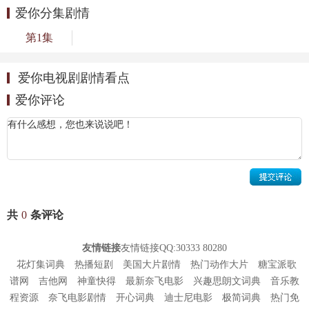
爱你分集剧情
第1集
爱你电视剧剧情看点
爱你评论
共
0
条评论
友情链接
友情链接QQ:30333 80280
花灯集词典
热播短剧
美国大片剧情
热门动作大片
糖宝派歌
谱网
吉他网
神童快得
最新奈飞电影
兴趣思朗文词典
音乐教
程资源
奈飞电影剧情
开心词典
迪士尼电影
极简词典
热门免