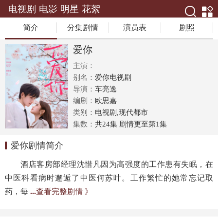
电视剧
电影
明星
花絮
简介
分集剧情
演员表
剧照
爱你
主演：
别名：
爱你电视剧
导演：
车亮逸
编剧：
欧思嘉
类别：
电视剧,现代都市
集数：
共24集 剧情更至第1集
爱你剧情简介
酒店客房部经理沈惜凡因为高强度的工作患有失眠，在
中医科看病时邂逅了中医何苏叶。工作繁忙的她常忘记取
药，每
...
查看完整剧情 》