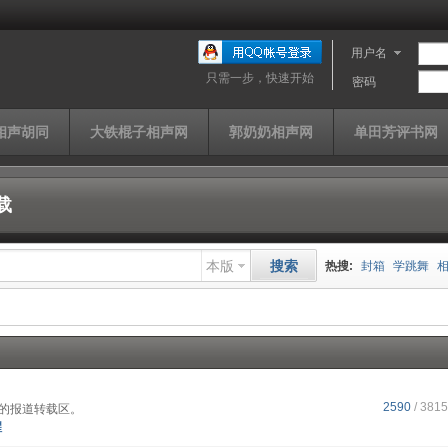
用户名
只需一步，快速开始
密码
相声胡同
大铁棍子相声网
郭奶奶相声网
单田芳评书网
载
本版
搜索
热搜:
封箱
学跳舞
山西家信
同仁堂
快
单田芳
曹云金
济公
2590
/ 381
的报道转载区。
醒