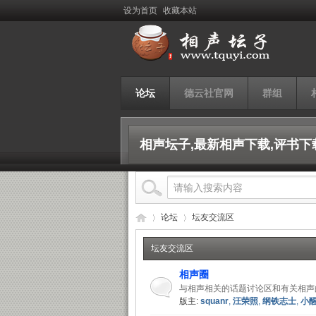
设为首页
收藏本站
论坛
德云社官网
群组
相声坛子,最新相声下载,评书下
论坛
坛友交流区
坛友交流区
相声圈
相
»
›
与相声相关的话题讨论区和有关相声
版主:
squanr
,
汪荣照
,
纲铁志士
,
小