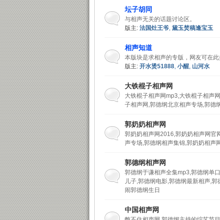
坛子胡同
与相声无关的话题讨论区。
版主:
法国灶王爷
,
黛玉焚稿逢宝玉
相声知道
本版块是求相声的专版，网友可在此
版主:
开水烫51888
,
小醒
,
山河水
声
大铁棍子相声网
大铁棍子相声网mp3,大铁棍子相声网2
子相声网,郭德纲北京相声专场,郭德纲
郭奶奶相声网
郭奶奶相声网2016,郭奶奶相声网官
声专场,郭德纲相声集锦,郭奶奶相声网
郭德纲相声网
坛
郭德纲于谦相声全集mp3,郭德纲单
儿子,郭德纲电影,郭德纲最新相声,郭
闹郭德纲生日
中国相声网
憋不住相声网,郭德纲主持的综艺节目