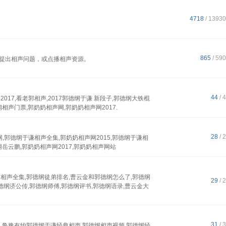
4718
/ 1393
865
/ 59
提出相声问题，或点播相声资源。
44
/ 
017,看老郭相声,2017郭德纲于谦 新段子,郭德纲大铁棍
相声门票,郭奶奶相声网,郭奶奶相声网2017.
28
/ 
网,郭德纲于谦相声全集,郭奶奶相声网2015,郭德纲于谦相
岳云鹏,郭奶奶相声网2017,郭奶奶相声网站
口相声全集,郭德纲徒弟排名,曹云金和郭德纲怎么了,郭德纲
29
/ 
德纲济公传,郭德纲师傅,郭德纲评书,郭德纲语录,曹云金大
31
/ 
,鲁豫有约郭德纲于谦经典相声,郭德纲相声视频,郭德纲经