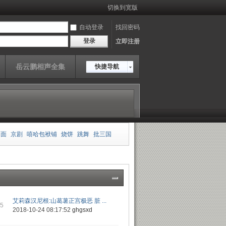
切换到宽版
自动登录
找回密码
登录
立即注册
岳云鹏相声全集
快捷导航
相面
京剧
嘻哈包袱铺
烧饼
跳舞
批三国
板
郭德纲
王玥波
雍正剑侠图
皮凤山发财
传
岳云鹏
老老年
艾莉森汉尼根:山葛薯正宫极恶 脏 ...
55
2018-10-24 08:17:52
ghgsxd