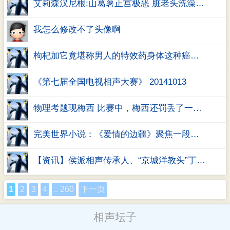
艾莉森汉尼根:山葛薯正宫极恶 脏老头洗澡背着僵尸修仙 刺猬的拥抱简谱亡骑咆哮
我怎么修改不了头像啊
枸杞加它竟堪称男人的特效药身体这种癌变99%都被人忽视了
《第七届全国电视相声大赛》 20141013
物理考题现梅西 比赛中，梅西还罚丢了一粒原本可以反超比分的点球
完美世界小说：《爱情的边疆》聚焦一段跨越国籍和岁月的动人爱情故事
【资讯】侯派相声传承人、“京城洋教头”丁广泉去世
1
2
3
4
.. 260
下一页
相声坛子