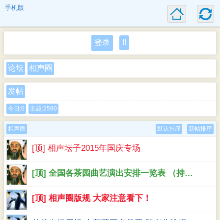
手机版
登录
!!
论坛
相声圈
发帖
今日:0
主题:2590
相声圈
默认排序
新帖排序
[顶] 相声坛子2015年国庆专场
[顶] 全国各茶园曲艺演出安排一览表 （持续更新）
[顶] 相声圈版规 大家注意看下！