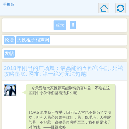
手机版
登录
!!
论坛
大铁棍子相声网
发帖
2018年刚出的广场舞：最高能的五部宫斗剧, 延禧
攻略垫底, 网友: 第一绝对无法超越!
今天要给大家推荐高能剧情的宫斗剧，不造在这
些剧中小伙伴们都能活多久呢
TOP.5 原本我不在乎，因为我入宫也不是为了交朋
友，但今天我必须警告你们，我，魏璎珞，天生脾
气暴，不好惹，谁要是再唧唧歪歪，我有的是法子
对付她。——延禧攻略