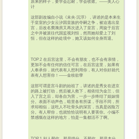
原来的样子，要学会忍耐，学会收敛。——美人心
计
这部剧改编自小说《未央·沉浮》，讲述的是本来生
于皇室的少女云汐因皇族的夺嗣之争，被迫逃出皇
宫，后改名窦漪房又再次进入了皇宫，周旋于后宫
之中并被派往代国监视刘恒，然而她却爱上了刘
恒，但在这样的处境中，她又该如何全身而退。
TOP.2 在后宫这里，不会有朋友，也不会有亲情，
更加不会有任何的信任可言，在后宫这里，如果有
人奉承你，就代表有人想利用你，有人对你好就代
表有人想害你！——金枝欲孽
这部可谓是宫斗剧的始祖了，讲述的是秀女在进京
的路上被打劫，然后被人救下，相依结为金兰，但
入了宫之后，却各自为营，一步一步终结了姐妹情
分。表面不动声色，暗里各有所谋，手段不同，所
求却相似，这吃人不吐骨头的深宫，当真是凶险万
分。有人帮你，也就恰恰说明有人要害你。小编不
禁感慨在这样的地方，怕是一集都活不了啊。
TOP.1 别人帮你，那是情分，不帮你，那是本分。