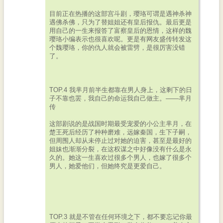
目前正在热播的这部宫斗剧，璎珞可谓是遇神杀神
遇佛杀佛，只为了替姐姐还有皇后报仇。最后更是
用自己的一生来报答了富察皇后的恩情，这样的魏
璎珞小编表示也很喜欢呢。更是有网友盛传转发这
个魏璎珞，你的仇人就会被雷劈，是很厉害没错
了。
TOP.4 我芈月前半生都靠在男人身上，这剩下的日
子不靠也罢，我自己的命运我自己做主。——芈月
传
这部剧说的是战国时期最受宠爱的小公主芈月，在
楚王死后经历了种种磨难，远嫁秦国，生下子嗣，
但周围人却从未停止过对她的迫害，甚至是最好的
姐妹也渐渐分裂，在这权谋之中好像没有什么是永
久的。她这一生喜欢过很多个男人，也嫁了很多个
男人，她爱他们，但她终究是更爱自己。
TOP.3 就是不管在任何环境之下，都不要忘记你最