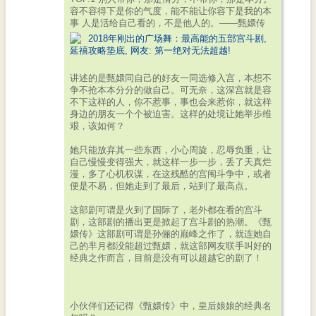
容不容得下是你的气度，能不能让你容下是我的本
事 人是活给自己看的，不是他人的。——甄嬛传
讲述的是甄嬛同自己的好友一同选修入宫，本想不
争不抢本本分分的做自己。可无奈，这深宫就是容
不下这样的人，你不惹事，事也会来惹你，就这样
身边的朋友一个个被迫害。这样的处境让她举步维
艰，该如何？
她只能放弃其一些东西，小心周旋，忍辱负重，让
自己慢慢变得强大，就这样一步一步，丢了天真烂
漫，多了心机权谋，在这残酷的宫闱斗争中，或者
便是不易，但她走到了最后，站到了最高点。
这部剧可谓是火到了国际了，老外都在看的宫斗
剧，这部剧的播出更是掀起了宫斗剧的热潮。《甄
嬛传》这部剧可谓是孙俪的巅峰之作了，就连她自
己的芈月都没能超过甄嬛，就这部网友联手叫好的
经典之作而言，目前是没有可以超越它的剧了！
小伙伴们还记得《甄嬛传》中，皇后娘娘的经典名