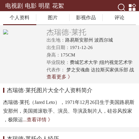
电视剧
电影
明星
花絮
个人资料
图片
影视作品
评论
杰瑞德·莱托
出生地：
路易斯安那州 波西尔城
出生日期：
1971-12-26
身高：
175CM
毕业院校：
费城艺术大学 |纽约视觉艺术学
院
代表作：
梦之安魂曲 达拉斯买家俱乐部 战
查看更多 》
争之王
杰瑞德·莱托图片大全个人资料简介
杰瑞德·莱托（Jared Leto），1971年12月26日生于美国路易斯
安那州，美国摇滚歌手、演员、导演及制片人，硅谷风投家
，极限运
...查看详情 》
杰瑞德·莱托个人经历