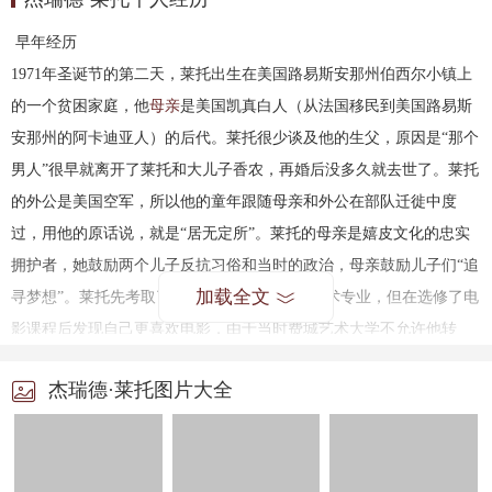
早年经历
1971
年圣诞节的第二天，莱托出生在美国路易斯安那州伯西尔小镇上
的一个贫困家庭，他
母亲
是美国凯真白人（从法国移民到美国路易斯
安那州的阿卡迪亚人）的后代。莱托很少谈及他的生父，原因是“那个
男人”很早就离开了莱托和大儿子香农，再婚后没多久就去世了。莱托
的外公是美国空军，所以他的童年跟随母亲和外公在部队迁徙中度
过，用他的原话说，就是“居无定所”。莱托的母亲是嬉皮文化的忠实
拥护者，她鼓励两个儿子反抗习俗和当时的政治，母亲鼓励儿子们“追
加载全文
寻梦想”。莱托先考取了费城艺术
大学
的视觉艺术专业，但在选修了电
影课程后发现自己更喜欢电影，由于当时费城艺术大学不允许他转
系，他只好又重新申请了另一所大学：纽约视觉艺术学院（
）的导
SVA
杰瑞德·莱托图片大全
演摄影系，在纽约视觉艺术学院就读期间，莱托接触了大量纽约视觉
艺术先锋人物，为了缴纳学费，他不得不做模特、同时在俄罗斯人的
餐厅打零工，
年，莱托希望更早投入电影行业，同时也因为厌倦
1991
了身边同学吸毒成风的生活，办理退学后，怀揣几百块钱，背着双肩