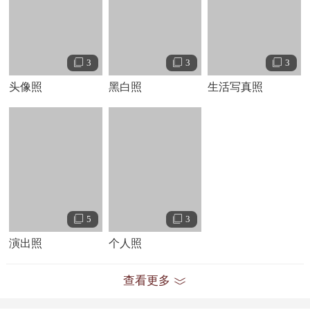
包，一路搭便车从纽约来到了洛杉矶。刚开始的闯荡洛杉矶的生活并
不顺利，莱托睡过马路，合租过小公寓，几个月后终于获得出镜机
会，开始了演艺生涯。
年莱托出演了青春片《我所谓的生活》
1993
3
3
3
（
），女主角是克莱尔·丹妮斯，这部剧虽然提前被
My So-Called Life
头像照
黑白照
生活写真照
砍，但却在一代美国人心中留下深刻的青春印象，并影响了当时一大
批青少年的审美 。此后莱托片约不断，但他不愿公司将自己塑造成
美国青春偶像甜心，于是拒绝了当时的热门片约，转而接拍了欧洲小
众的独立文艺片。
年
杰瑞德莱托
和哥哥
共同组建的摇
1998
Shannon Leto
滚乐队三十秒上火星
得到了与唱片公司签约的机
30 Seco
nds To Mars
会，由于当时缺乏经验，没有请律师审查合约，同时也因资历浅显，
5
3
缺乏谈判筹码，俩人当即仓促签约，这为
年唱片公司以违约为借
2009
演出照
个人照
口起诉乐队要求赔偿巨额违约金而埋下祸根 。
演艺经历
查看更多
在莱托成为
“
秒上火星”乐队主唱之前，他曾短暂地出现在一些电视
30
剧集里，这其中就包括他同克莱尔·丹尼斯一起出演《我所谓的生