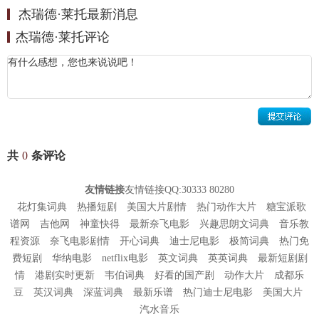
杰瑞德·莱托最新消息
活》。虽然他后来出演了《搏击俱乐部》和《美国精神病人》等名
杰瑞德·莱托评论
片，但他真正意义上的大银幕处女作是
年一部叫做《恋爱编织
1995
梦》的温情家庭片 。
1998
年，莱托和他的哥哥
组成“三十秒上火星”摇滚乐队。
Shannon Leto
1999
年，与小罗伯特·唐尼合作拍摄短片《
》出演一位
Black and White
同性恋教师
与唐尼饰演的角色相恋。同年，客串由大卫·芬奇执
Casey
导，布拉德·皮特、爱德华·诺顿合演的《搏击俱乐部》，片中饰演
共
0
条评论
。
Angel Face
2000
年，参演《日落大道》饰演
。
Glen Walker
友情链接
友情链接QQ:30333 80280
2002
年，再度与导演大卫·芬奇合作，客串影星
朱迪福斯特
主演的惊悚
花灯集词典
热播短剧
美国大片剧情
热门动作大片
糖宝派歌
谱网
吉他网
神童快得
最新奈飞电影
兴趣思朗文词典
音乐教
片《战栗空间》。同年还与科林·法瑞尔合作，客串惊悚动作片《狙击
程资源
奈飞电影剧情
开心词典
迪士尼电影
极简词典
热门免
电话亭》，饰演科林·法瑞尔扮演的公关的客户，一位名叫
的明
Bobby
费短剧
华纳电影
netflix电影
英文词典
英英词典
最新短剧剧
星，但其戏份在院线公映的版本中被最终删除。同年，历经在洛杉矶
情
港剧实时更新
韦伯词典
好看的国产剧
动作大片
成都乐
各餐厅酒吧赶场驻唱四年之后，莱托的“三十秒上火星”摇滚乐队与维
豆
英汉词典
深蓝词典
最新乐谱
热门迪士尼电影
美国大片
京唱片签约，同年发行了第一张同名专辑《
秒上火星》。莱托并不
30
汽水音乐