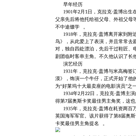
早年经历
1901
年
月
日，克拉克·盖博出生
2
1
父亲先后将他托给祖父母、外祖父母
不中途缀学 。
1918
年，克拉克·盖博离开家到附
鸟》，从此爱上了表演，并且常常去
对，独自四处漂泊，先后干过鞋匠、
剧团临时客串主角。不久他认识了长
演艺经历
1931
年，克拉克·盖博与米高梅签
漠》，饰演一个牛仔，正式开始了他
为“好莱坞十大最卖座的电影演员”之
1934
年
月
日，克拉克·盖博主
2
22
得第
届奥斯卡奖最佳男主角奖，这也
7
1935
年，克拉克·盖博在耗资两百
英国海军军官。该片获得了第
届奥斯
8
卡奖最佳男主角提名 。