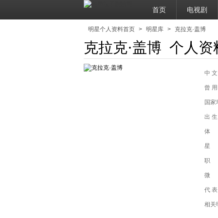
首页
电视剧
明星个人资料首页
>
明星库
>
克拉克·盖博
克拉克·盖博 个人资
中 文
曾 用
基宝
国家
出 生
体
星
职
微
代 表
相关