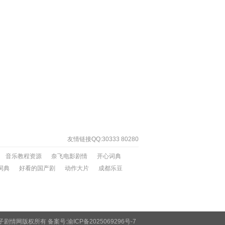
友情链接QQ:30333 80280
音乐教程资源
奈飞电影剧情
开心词典
词典
好看的国产剧
动作大片
成都乐豆
ed 相声坛子剧情网版权所有 备案号:
渝ICP备2025069296号-7