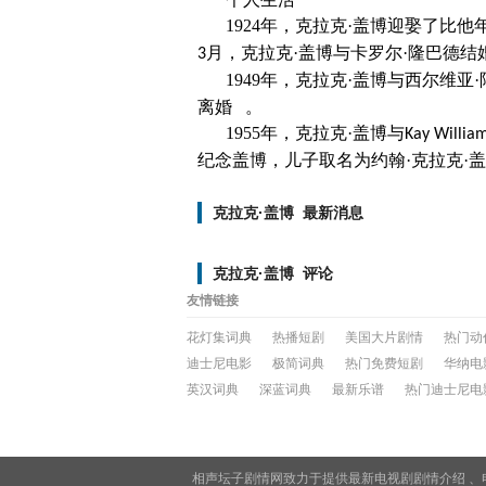
1924
年，克拉克·盖博迎娶了比他
月，克拉克·盖博与卡罗尔·隆巴德结
3
1949
年，克拉克·盖博与西尔维亚
离婚 。
1955
年，克拉克·盖博与
Kay Willia
纪念盖博，儿子取名为约翰·克拉克·
克拉克·盖博 最新消息
克拉克·盖博 评论
友情链接
花灯集词典
热播短剧
美国大片剧情
热门动
迪士尼电影
极简词典
热门免费短剧
华纳电
英汉词典
深蓝词典
最新乐谱
热门迪士尼电
相声坛子剧情网致力于提供最新电视剧
剧情介绍
、