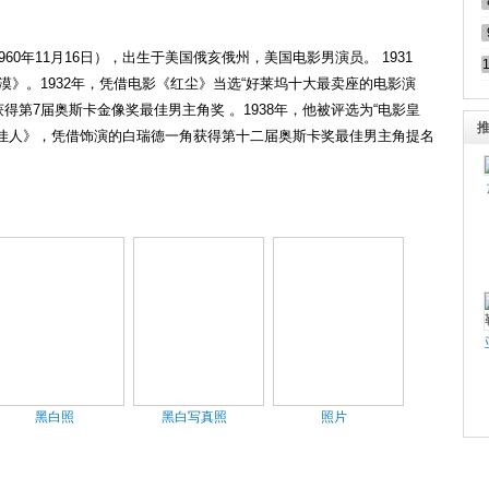
1日—1960年11月16日），出生于美国俄亥俄州，美国电影男演员。 1931
漠》。1932年，凭借电影《红尘》当选“好莱坞十大最卖座的电影演
获得第7届奥斯卡金像奖最佳男主角奖 。1938年，他被评选为“电影皇
乱世佳人》，凭借饰演的白瑞德一角获得第十二届奥斯卡奖最佳男主角提名
黑白照
黑白写真照
照片