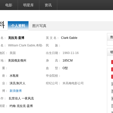
电影
明星库
资讯
料
个人资料
图片写真
 名：
克拉克·盖博
英 文 名：
Clark Gable
 名：
William Clark Gable,奇勒·
民 族：
,威廉·克拉克·盖博
地区：
美国
出生日期：
1960-11-16
 地：
美国俄亥俄州
身 高：
185CM
 重：
血 型：
O型
 座：
水瓶座
毕业院校：
 业：
演员,制片人
经纪公司：
米高梅电影公司
 博：
新浪微博
 作：
乱世佳人 一夜风流
明星：
约翰·克拉克·盖博