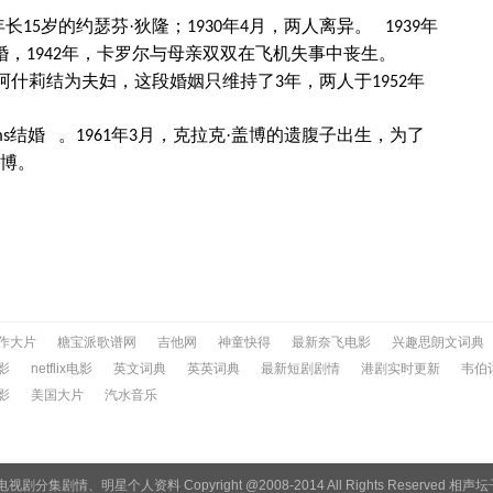
年长
岁的约瑟芬·狄隆；
年
月，两人离异。
年
15
1930
4
1939
婚，
年，卡罗尔与母亲双双在飞机失事中丧生。
1942
·阿什莉结为夫妇，这段婚姻只维持了
年，两人于
年
3
1952
结婚 。
年
月，克拉克·盖博的遗腹子出生，为了
ms
1961
3
盖博。
作大片
糖宝派歌谱网
吉他网
神童快得
最新奈飞电影
兴趣思朗文词典
影
netflix电影
英文词典
英英词典
最新短剧剧情
港剧实时更新
韦伯
影
美国大片
汽水音乐
电视剧
分集剧情
、
明星个人资料
Copyright @2008-2014 All Rights Reserv