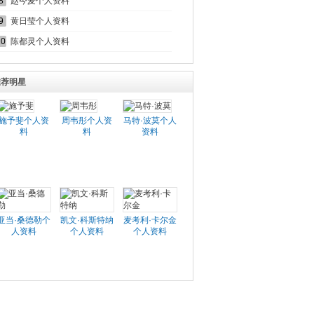
8
赵今麦个人资料
9
黄日莹个人资料
10
陈都灵个人资料
推荐明星
施予斐个人资
周韦彤个人资
马特·波莫个人
料
料
资料
亚当·桑德勒个
凯文·科斯特纳
麦考利·卡尔金
人资料
个人资料
个人资料