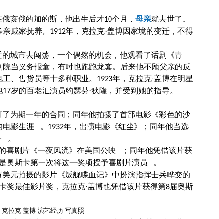
在俄亥俄的加的斯，他出生后才
个月，
母亲
就去世了。
10
等亲戚家抚养。
年，克拉克·盖博因家境的变迁，不得
1912
近的城市去闯荡，一个偶然的机会，他观看了话剧《青
剧院当义务报童，有时也跑跑龙套。后来他不顾父亲的反
电工、售货员等十多种职业。
年，克拉克·盖博在明星
1923
他
岁的百老汇演员约瑟芬·狄隆，并受到她的指导。
17
订了为期一年的合同；同年他拍摄了首部电影《彩色的沙
的电影生涯 。
年，出演电影《红尘》；同年他当选
1932
一 。
演的喜剧片《一夜风流》在美国公映 ；同年他凭借该片获
是奥斯卡第一次将这一奖项授予喜剧片演员 。
万美元拍摄的影片《叛舰喋血记》中扮演指挥士兵哗变的
卡奖最佳影片奖，克拉克·盖博也凭借该片获得第
届奥斯
8