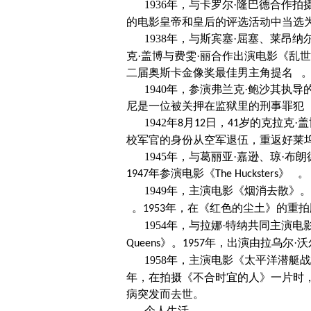
1936
年，与卡罗尔·隆巴德合作拍
的电影皇帝和皇后的评选活动中当选
1938
年，与斯宾塞·屈塞、莱昂纳
克·盖博与费雯·丽合作出演电影《乱
二届奥斯卡金像奖最佳男主角提名 
1940
年，参演弗兰克·鲍沙其执导
尼是一位被关押在监狱里的刑事罪犯
1942
年
月
日，
岁的克拉克·
8
12
41
校军官的身份从空军退伍，重返好莱
1945
年，与葛丽亚·嘉逊、琼·布
年参演电影《
》 。
1947
The Hucksters
1949
年，主演电影《烟消去散》。
。
年，在《红色的尘土》的重拍
1953
1954
年，与拉娜·特纳共同主演电
》。
年，出演由拉乌尔·
Queens
1957
1958
年，主演电影《太平洋潜艇战
年，在拍摄《不合时宜的人》一片时
病突发而去世。
个人生活