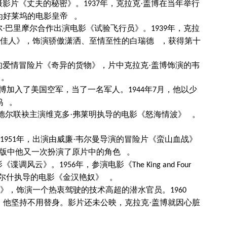
摄影片《丈夫的秘密》。
年，克拉克·盖博在当年举行
1937
为好莱坞的电影皇帝 。
尔·巴里摩尔合作出演电影《试验飞行员》。
年，克拉
1939
世佳人》，饰演骄傲潇洒、至情至性的白瑞德 ，获得第十
。
的爱情冒险片《奇异的货物》，片中克拉克·盖博饰演的韦
 。
盖博加入了美国空军，当了一名军人。
年
月，他以少
1944
7
坞 。
朗德尔联袂主演维克多·弗莱明执导的电影《怒海情波》 。
年，出演由威廉·韦尔曼导演的冒险片《蛮山血战》
1951
版中他又一次扮演了原片中的角色 。
影《谍调风云》。
年，参演电影《
1956
The King and Four
沃尔什执导的电影《金汉艳奴》 。
》，饰演一个热衷驾驶的技术高超的潜水官员。
1960
，他坚持不用替身。影片还未公映，克拉克·盖博就因心脏