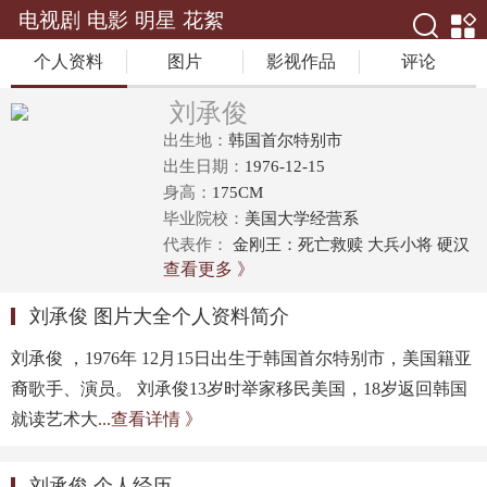
电视剧
电影
明星
花絮
个人资料
图片
影视作品
评论
刘承俊
出生地：
韩国首尔特别市
出生日期：
1976-12-15
身高：
175CM
毕业院校：
美国大学经营系
代表作：
金刚王：死亡救赎 大兵小将 硬汉
查看更多 》
2：奉陪到底
刘承俊 图片大全个人资料简介
刘承俊 ，1976年 12月15日出生于韩国首尔特别市，美国籍亚
裔歌手、演员。 刘承俊13岁时举家移民美国，18岁返回韩国
就读艺术大
...查看详情 》
刘承俊 个人经历