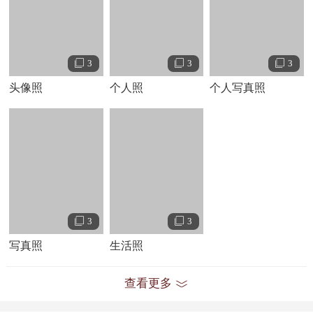
金亨石等共同参与制作。其中有刘承俊自己做的两首歌曲。同年
月，
7
刘承俊公司还将第二张唱片的演出实况重新整理发行了一张新的专
辑，并录入了《天堂》和《
，
》。
YES
YES
3
3
3
1999
年
月，刘承俊推出了第三张专辑《
》，发片第一
4
NOW OR NEVER
周销售数量已超过
万张。主打歌《热情》 连续
周登上
榜首位
60
6
KBS
头像照
个人照
个人写真照
置。荣获
上半年最受欢迎金曲奖。
SBS
1999
年
月，刘承俊推出第四张专辑《
》，主打歌《梦
11
Over And Over
想》同时在三大电视台排行榜中取得冠军。年底获得了韩国广播公司
电视台（
）、韩国文化广播公司电视台（
）、首尔广播公司电
KBS
MBC
视台（
）颁发的“年度金曲奖”及“年度最佳歌手奖”。
SBS
3
3
2000
年
月，刘承俊推出第五张专辑《
》， 主打歌
11
SUMMIT REVIVAL
写真照
生活照
《希望找到》连续
周取得三大电视台排行榜冠军。年底再次获得韩国
3
广播公司电视台（
）、韩国文化广播公司电视台（
）、首尔广
KBS
MBC
查看更多
播公司电视台（
）“年度金曲奖”及“年度最佳歌手奖”。
SBS