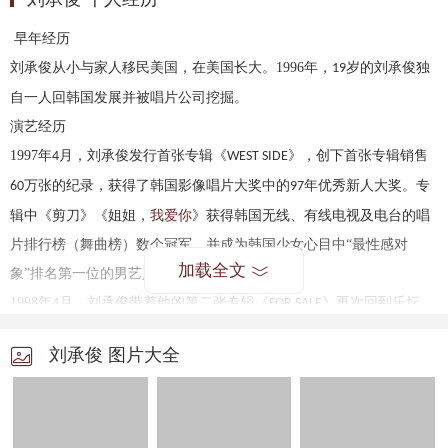
早年经历
刘承俊从小与家人移民美国，在美国长大。
1996
年，
岁的刘承俊独
19
自一人回韩国发展并被唱片公司挖掘。
演艺经历
1997
年
月，刘承俊发行首张专辑《
》，创下首张专辑销售
4
WEST SIDE
万张的纪录，获得了韩国影像唱片大奖中的
年优秀新人大奖。专
60
97
辑中《剪刀》《姐姐，
我爱你
》获得韩国无线、有线电视及电台的唱
片排行榜（舞曲榜）数个冠军，并成为韩国少女心目中“最性感对
加载全文
象”排名第一位的男艺人。
1998
年
月，刘承俊带着他的第二张专辑《
》再次回到乐坛。
4
FOR SALE
其中《
》连续
周位居韩国广播公司电视台（
）、韩国文
NANANA
4
KBS
刘承俊 图片大全
化广播公司电视台（
）、首尔广播公司电视台（
）流行歌曲排
MBC
SBS
行榜榜首。创下
多万张的惊人销售记录，荣获
最佳金曲第
、
季
80
SBS
1
2
度“最受欢迎金曲奖”。这张唱片是制作人周永勋、李承浩、林
周延
、