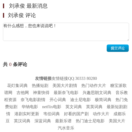
2001
年
月，刘承俊推出第六张专辑《
》，打歌《
》获
9
INFINITY
WOW
刘承俊 最新消息
得韩国排行榜冠军。连续第三年蝉联韩国广播公司电视台（
）、韩
KBS
刘承俊 评论
国文化广播公司电视台（
）、首尔广播公司电视台（
）“年度
MBC
SBS
金曲奖”及“年度最佳歌手奖”。
2002
年，刘承俊面临服兵役，但迫于家人和经纪公司的压力，他选择
加入美国国籍而放弃了服兵役。这一举措韩国政府更是下达封杀令不
允许他再踏进韩国土地。
2006
年
月，发行中文专辑《承诺》。
年
月，发行第七张韩文专
5
2007
9
共
0
条评论
辑《
》。
年
月，发行中文专辑《
重生
》。
Rebirth of YSJ
2008
5
友情链接
友情链接QQ:30333 80280
2010
年，刘承俊和
成龙
、王力宏主演了丁晟导演的电影《大兵小
花灯集词典
热播短剧
美国大片剧情
热门动作大片
糖宝派歌
将》。刘承俊在《大兵小将》中饰演的文公子是卫国太子（王力宏
谱网
吉他网
神童快得
最新奈飞电影
兴趣思朗文词典
音乐教
饰）的弟弟，被人利用设计伏击兄长以图夺王位。
程资源
奈飞电影剧情
开心词典
迪士尼电影
极简词典
热门免
2013
年，刘承俊和
黄晓明
、
罗嘉良
、
林心如
主演了唐季礼监制、鞠觉
费短剧
华纳电影
netflix电影
英文词典
英英词典
最新短剧剧
亮导演的电视剧《精忠岳飞》，刘承俊饰演了金国名将金兀术。同
情
港剧实时更新
韦伯词典
好看的国产剧
动作大片
成都乐
豆
英汉词典
深蓝词典
最新乐谱
热门迪士尼电影
美国大片
年，与释行宇、南贤俊、姜宝成合作主演了
功夫电影《金刚王》。
3D
汽水音乐