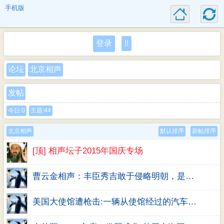
手机版
登录
!!
论坛
北京相声
发帖
今日:0
主题:44
北京相声
默认排序
新帖排序
[顶] 相声坛子2015年国庆专场
曹云金相声：丰臣秀吉敢于侵略明朝，是出于无知，还是有足够本钱？
美国大使馆遭枪击:一辆从使馆经过的汽车内，有人向使馆开了数枪，击碎一扇窗户