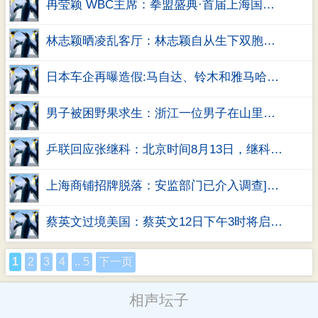
冉莹颖 WBC主席：拳盟盛典·首届上海国际拳击峰会”在位于上海浦东黄浦江畔的一号运动
林志颖晒凌乱客厅：林志颖自从生下双胞胎宝宝之后，就一直非常喜欢在社交平台晒娃
日本车企再曝造假:马自达、铃木和雅马哈发动机3家日本公司在对新车燃效等方面的测试中
男子被困野果求生：浙江一位男子在山里迷路了，最后困在山里，还被捕捉野猪的工具伤着
乒联回应张继科：北京时间8月13日，继科7月在韩国公开赛上退赛一事，进行官方回应
上海商铺招牌脱落：安监部门已介入调查]昨晚21时40分许，上海黄浦区南京东路132号一商
蔡英文过境美国：蔡英文12日下午3时将启程，出访巴拉圭和伯利兹，共计9天8夜
1
2
3
4
.. 5
下一页
相声坛子